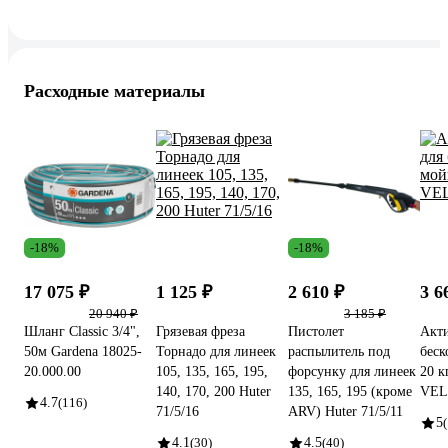
Расходные материалы
-18%
-18%
17 075 ₽
1 125 ₽
2 610 ₽
3 6
20 940 ₽
3 185 ₽
Шланг Classic 3/4",
Грязевая фреза
Пистолет
Акти
50м Gardena 18025-
Торнадо для линеек
распылитель под
беск
20.000.00
105, 135, 165, 195,
форсунку для линеек
20 к
140, 170, 200 Huter
135, 165, 195 (кроме
VEL
4.7
(116)
71/5/16
ARV) Huter 71/5/11
5
4.1
(30)
4.5
(40)