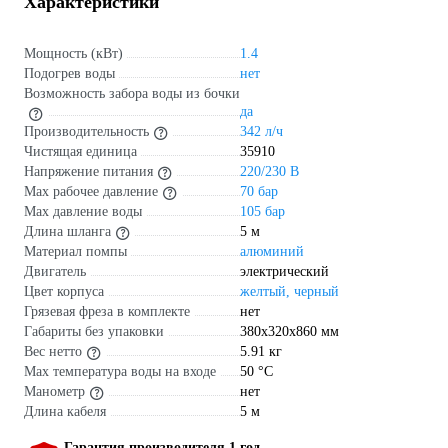
Характеристики
Мощность (кВт)
1.4
Подогрев воды
нет
Возможность забора воды из бочки
да
Производительность
342 л/ч
Чистящая единица
35910
Напряжение питания
220/230 В
Мах рабочее давление
70 бар
Max давление воды
105 бар
Длина шланга
5 м
Материал помпы
алюминий
Двигатель
электрический
Цвет корпуса
желтый, черный
Грязевая фреза в комплекте
нет
Габариты без упаковки
380х320х860 мм
Вес нетто
5.91 кг
Max температура воды на входе
50 °С
Манометр
нет
Длина кабеля
5 м
Гарантия производителя 1 год