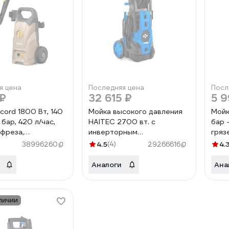
я цена
Последняя цена
Посл
 ₽
32 615 ₽
5 9
cord 1800 Вт, 140
Мойка высокого давления
Мойк
 бар, 420 л/час,
HAITEC 2700 вт. с
бар 
 фреза,
инверторным
гряз
ратор 600 мл,
бесщеточным двигателем
пено
4.5
(4)
4.
38996260
29266616
м, шланг 6 м,
и профессиональным
кабе
NPW-
пеногенератором HT-
1200
Аналоги
Ана
.420.0
HDR2700INVPROFI
902
NPW-
1200
.420.0-2
личии