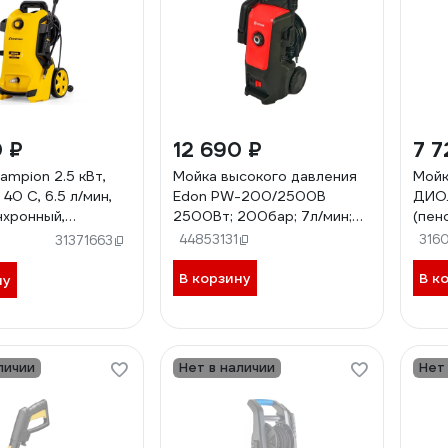
0 ₽
12 690 ₽
7 7
ampion 2.5 кВт,
Мойка высокого давления
Мойк
 40 С, 6.5 л/мин,
Edon PW-200/2500В
ДИО
инхронный,
2500Вт; 200бар; 7л/мин;
(пен
ератор HP3250
самовсас, пеногенератор,
44853131
316
31371663
катушка 56968
В корзину
В к
ну
личии
Нет в наличии
Нет