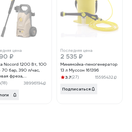
едняя цена
Последняя цена
90 ₽
2 535 ₽
а Nocord 1200 Вт, 100
Минимойка-пеногенератор
- 70 бар, 390 л/час,
13 л Муссон 161396
евая фреза,
3.7
(27)
15595432
генератор 600 мл,
3
(18)
38996194
ль 5 м, шланг 5 м, NPW-
Подписаться
.100.390.0
логи
210.NPW-
.100.390.0-2