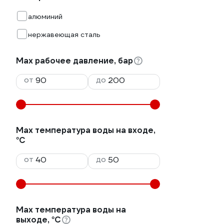
алюминий
нержавеющая сталь
Мах рабочее давление, бар
от
до
Max температура воды на входе,
°С
от
до
Max температура воды на
выходе, °С