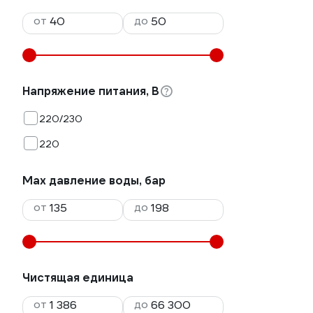
от
до
Напряжение питания, В
220/230
220
Max давление воды, бар
от
до
Чистящая единица
от
до