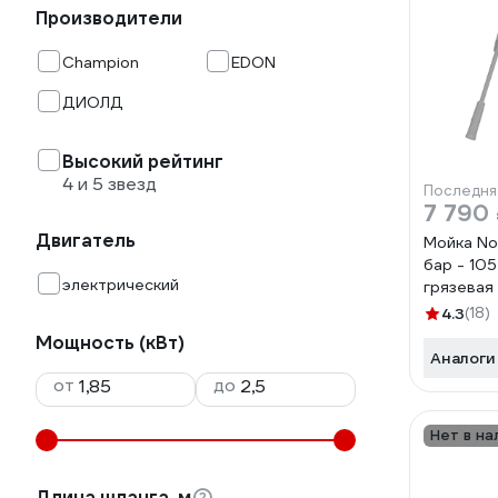
Производители
Champion
EDON
ДИОЛД
Высокий рейтинг
4 и 5 звезд
Последня
7 790
Двигатель
Мойка No
бар - 105
электрический
грязевая
пеногене
4.3
(18)
кабель 5 
Мощность (кВт)
колеса, 
Аналоги
1800.140
от
до
902210.
1800.140
Нет в на
Длина шланга, м