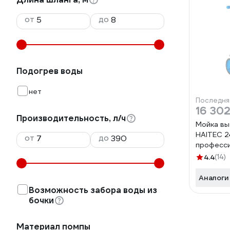
от
до
Подогрев воды
нет
Последня
16 302
Производительность, л/ч
Мойка вы
HAITEC 2
от
до
професс
пеногене
4.4
(14)
HDR240
Аналоги
Возможность забора воды из
бочки
Материал помпы