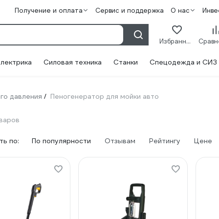
Получение и оплата
Сервис и поддержка
О нас
Инве
Избранное
лектрика
Силовая техника
Станки
Спецодежда и СИЗ
го давления
Пеногенератор для мойки авто
/
варов
ь по:
По популярности
Отзывам
Рейтингу
Цене