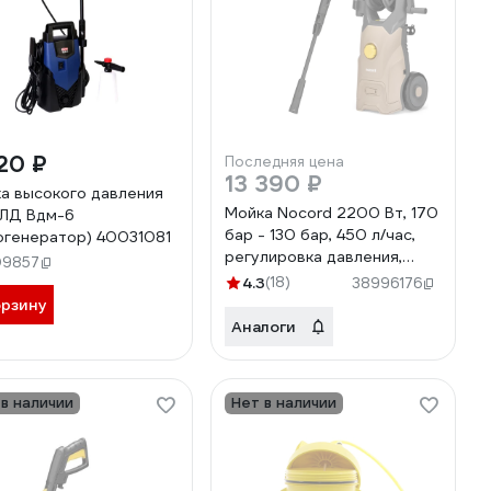
20 ₽
Последняя цена
13 390 ₽
а высокого давления
Мойка Nocord 2200 Вт, 170
ЛД Вдм-6
бар - 130 бар, 450 л/час,
огенератор) 40031081
регулировка давления,
09857
грязевая фреза,
4.3
(18)
38996176
пеногенератор 1000 мл,
орзину
кабель 5 м, шланг 8 м,
Аналоги
колеса, NPW-
2200.170.450.RA
902210.NPW-
 в наличии
Нет в наличии
2200.170.450.RA-2