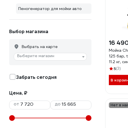
Пеногенератор для мойки авто
Выбор магазина
16 49
Выбрать на карте
Мойка Ch
Выберите магазин
125 бар, t
11.2 кг, с
пеноген
5
(3)
Забрать сегодня
В корзи
Цена, ₽
от
до
Нет в на