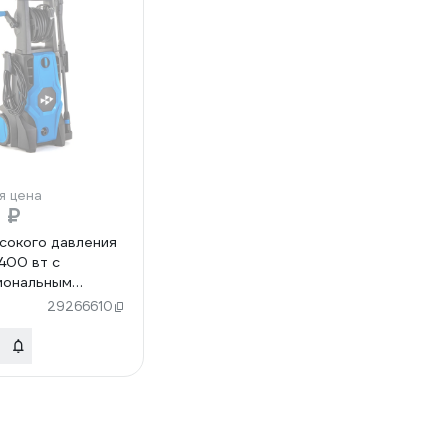
я цена
 ₽
сокого давления
400 вт с
иональным
ратором HT-
29266610
0