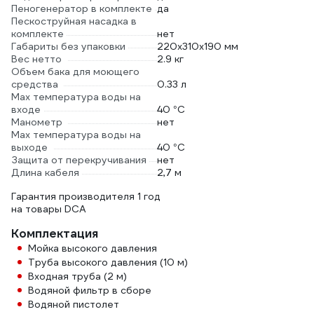
Пеногенератор в комплекте
да
Пескоструйная насадка в
комплекте
нет
Габариты без упаковки
220х310х190 мм
Вес нетто
2.9 кг
Объем бака для моющего
средства
0.33 л
Max температура воды на
входе
40 °С
Манометр
нет
Max температура воды на
выходе
40 °С
Защита от перекручивания
нет
Длина кабеля
2,7 м
Гарантия производителя 1 год
на товары DCA
Комплектация
Мойка высокого давления
Труба высокого давления (10 м)
Входная труба (2 м)
Водяной фильтр в сборе
Водяной пистолет