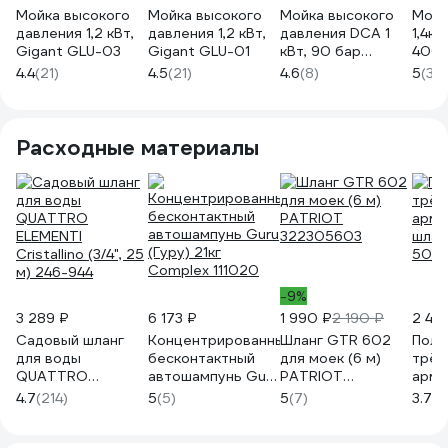
Мойка высокого
Мойка высокого
Мойка высокого
Мойк
давления 1,2 кВт,
давления 1,2 кВт,
давления DCA 1
1,4кВ
Gigant GLU-03
Gigant GLU-01
кВт, 90 бар
40С 5
AQW5/5.5
синх
4.4
(21)
4.5
(21)
4.6
(8)
5
(3)
Расходные материалы
-9%
3 289 ₽
6 173 ₽
1 990 ₽
2 190 ₽
2 49
Садовый шланг
Концентрированный
Шланг GTR 602
Поли
для воды
бесконтактный
для моек (6 м)
трёх
QUATTRO
автошампунь Guru
PATRIOT
арми
ELEMENTI
(Гуру) 21кг
322305603
шланг
4.7
(214)
5
(5)
5
(7)
3.7
(8
Cristallino (3/4", 25
Complex 111020
50 м
м) 246-944