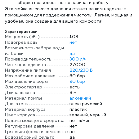
сборка позволяет легко начинать работу.
Эта мойка высокого давления станет вашим надежным
помощником для поддержания чистоты. Легкая, мощная и
удобная, она создана для вашего комфорта!
Характеристики
Мощность (кВт)
1.08
Подогрев воды
нет
Возможность забора воды
из бочки
да
Производительность
300 л/ч
Чистящая единица
27000
Напряжение питания
220/230 В
Мах рабочее давление
60 бар
Max давление воды
90 бар
Электростартер
есть
Длина шланга
8 м
Материал помпы
алюминий
Двигатель
электрический
Материал корпуса
пластик
Цвет корпуса
зеленый, черный
Подача моющего средства
нет л/мин
Регулировка давления
нет
Грязевая фреза в комплекте
нет
Водозаборный фильтр
да