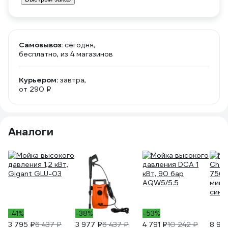
Самовывоз:
сегодня,
бесплатно
, из 4 магазинов
Курьером:
завтра,
от 290 ₽
Аналоги
-41%
-38%
-53%
3 795 ₽
6 437 ₽
3 977 ₽
6 437 ₽
4 791 ₽
10 242 ₽
8 99