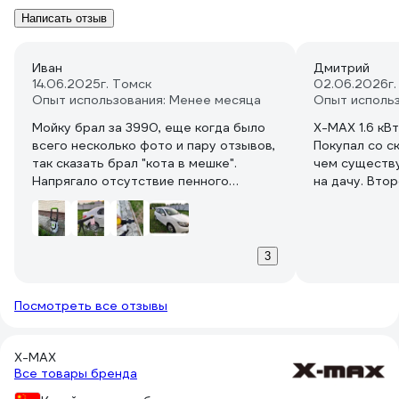
Написать отзыв
Иван
Дмитрий
14.06.2025
г. Томск
02.06.2026
г
Опыт использования: Менее месяца
Опыт исполь
Мойку брал за 3990, еще когда было
X-MAX 1.6 кВ
всего несколько фото и пару отзывов,
Покупал со с
так сказать брал "кота в мешке".
чем существ
Напрягало отсутствие пенного
на дачу. Вто
насадка в комплекте, но по фото
на УРА - мой
пистолета решил попробовать пенник
2х автомобил
от Huter'а и не прогадал, сел как
газонокосило
родной. С пенным насадком работает
Цену свою от
3
корректно, пенит нормально.
Нужно ПОНИМ
В работе мойка показала себя
за ценники 
Посмотреть все отзывы
хорошо, давления вполне хватает,
(например К5
чтобы помыть легковой авто (конечно
выполняет че
давление меньше, чем на
Сопло регул
X-MAX
профессиональной автомойке, но она
распыл - тем
Все товары бренда
и не претендует на это звание, тем
"точкой" бьё
более за такие деньги), в компактном
работать без