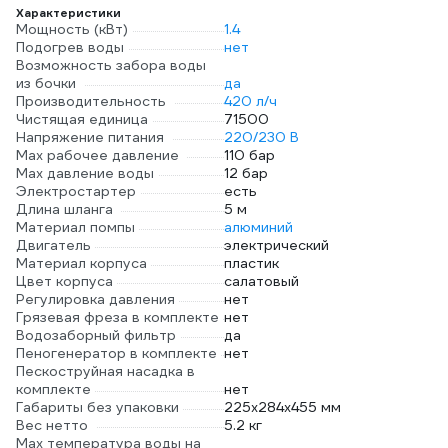
Характеристики
Мощность (кВт)
1.4
Подогрев воды
нет
Возможность забора воды
из бочки
да
Производительность
420 л/ч
Чистящая единица
71500
Напряжение питания
220/230 В
Мах рабочее давление
110 бар
Max давление воды
12 бар
Электростартер
есть
Длина шланга
5 м
Материал помпы
алюминий
Двигатель
электрический
Материал корпуса
пластик
Цвет корпуса
салатовый
Регулировка давления
нет
Грязевая фреза в комплекте
нет
Водозаборный фильтр
да
Пеногенератор в комплекте
нет
Пескоструйная насадка в
комплекте
нет
Габариты без упаковки
225x284x455 мм
Вес нетто
5.2 кг
Max температура воды на