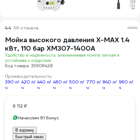
4.4
58 отзывов
Мойка высокого давления X-MAX 1.4
кВт, 110 бар XM307-1400A
Удобство и надежность: алюминиевая помпа легкая и
устойчива к коррозии
Код товара: 35908428
Производительность
390 л/
420 л/
440 л/
460 л/
500 л/
770 л/
840 л/
960 л/
ч
ч
ч
ч
ч
ч
ч
ч
6 112 ₽
Начислим 61 бонус
В корзину
Быстрый заказ