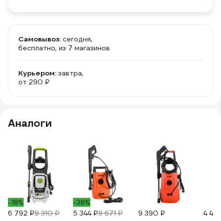
Самовывоз:
сегодня,
бесплатно
, из 7 магазинов
Курьером:
завтра,
от 290 ₽
Аналоги
-18%
-38%
6 792 ₽
8 310 ₽
5 344 ₽
8 671 ₽
9 390 ₽
4 40