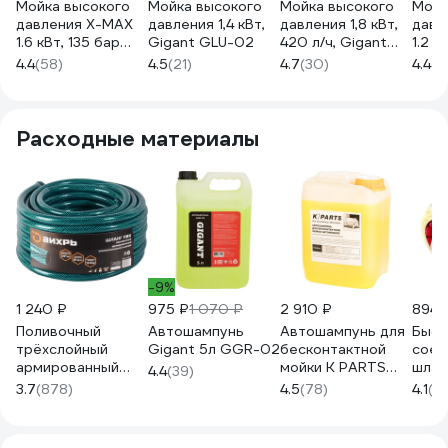
Мойка высокого
Мойка высокого
Мойка высокого
Мойк
давления X-MAX
давления 1,4 кВт,
давления 1,8 кВт,
давл
1.6 кВт, 135 бар
Gigant GLU-02
420 л/ч, Gigant
1.2 к
XM407-1600A
GLU-06
XM3
4.4
(58)
4.5
(21)
4.7
(30)
4.4
(5
Расходные материалы
-9%
1 240 ₽
975 ₽
1 070 ₽
2 910 ₽
894 
Поливочный
Автошампунь
Автошампунь для
Быст
трёхслойный
Gigant 5л GGR-02
бесконтактной
соед
армированный
мойки K PARTS
шлан
4.4
(39)
шланг Вихрь 3/4",
SOFT 5 л Karcher
аква
3.7
(878)
4.5
(78)
4.1
(16
25 м 73/7/2/1
9.605-663
Проф
0102