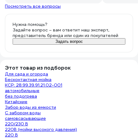
заборе из бочки?
автоматика реагирует корректно, со
Посмотреть все вопросы
шлангом от домашней сети с насосной
станцией работает хорошо, забор из
ёмкости не пробовал.
Нужна помощь?
В общем и целом, аппаратом доволен,
Задайте вопрос – вам ответит наш эксперт,
переплачивать за мойку с катушкой
представитель бренда или один из покупателей
для шланга и давлением на 10 бар
Задать вопрос
больше не вижу смысла, поэтому и
взял на 135 бар (кстати на самом
аппарате написано 130 бар!). Кому
нужна мойка, чтобы помыть авто пару
Этот товар из подборок
раз в неделю, будет более чем
Для сада и огорода
достаточно.
Бесконтактная мойка
КСР: 28.99.39.91.21.02-001
автомобильные
без подогрева
Китайские
Забор воды из емкости
С забором воды
самовсасывающие
220/230 В
220В (мойки высокого давления)
220 В