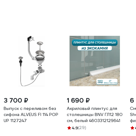
3 700 ₽
1 690 ₽
6
Выпуск с переливом без
Акриловый плинтус для
См
сифона ALVEUS FI 114 POP
столешницы BNV ГЛ12 180
Sh
UP 1127247
см, белый 4603312129641
фи
S3
4.9
(29)