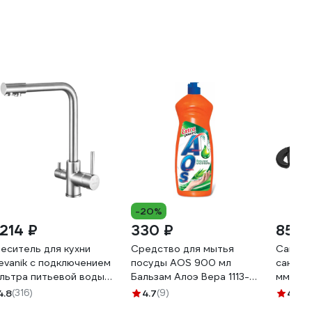
-20%
 214 ₽
330 ₽
855 
еситель для кухни
Средство для мытья
Самоз
evanik с подключением
посуды AOS 900 мл
сантех
льтра питьевой воды
Бальзам Алоэ Вера 1113-3
мм KR
28
605060
4.8
(316)
4.7
(9)
4
(49)