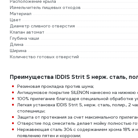
Расположение крыла
Измельчитель пищевых отходов
Материал
Цвет
Диаметр сливного отверстия
Клапан автомат
Глубина чаши
Длина
Ширина
Количество готовых отверстий
Преимущества IDDIS Strit S нерж. сталь, по
Резиновая прокладка против шума;
Антишумовое покрытие SILENON нанесено на нижнюю с
100% прилегание благодаря специальной обработке уг
Легкая установка IDDIS Strit S, нерж. сталь, полир., 
столешницы;
Защита от протекания за счет максимального прилега
Отверстие под смеситель делает мойку полностью гот
Нержавеющая сталь 304 с содержанием хрома 18% и н
появлению пятен и коррозии;