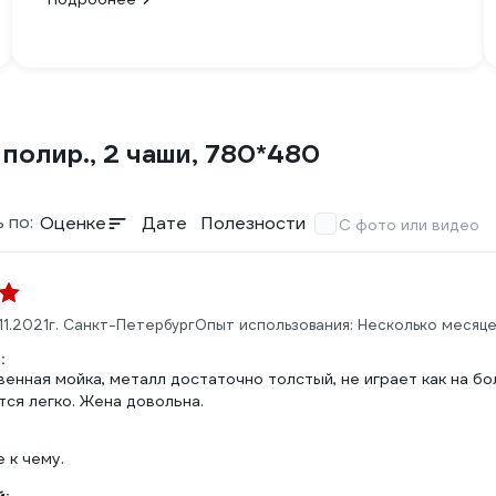
, полир., 2 чаши, 780*480
 по:
Оценке
Дате
Полезности
С фото или видео
11.2021
г. Санкт-Петербург
Опыт использования: Несколько месяце
:
енная мойка, металл достаточно толстый, не играет как на б
ся легко. Жена довольна.
 к чему.