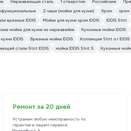
ие
Нержавеющая сталь
1 отверстие
Российские
Пря
офункциональные
2 чаши (мойки для кухни)
Хром
хром
ли врезные IDDIS
Мойки для кухни хром IDDIS
IDDIS Strit
ские мойки для кухни из нержавейки
Кухонные мойки IDDIS
кухни IDDIS
Врезные мойки IDDIS
Коллекция Strit от IDDIS
еющей стали Strit IDDIS
мойка IDDIS Strit S
Кухонные мойк
Ремонт за 20 дней
Устраним любую неисправность по
гарантии в нашем сервисе
Подробнее