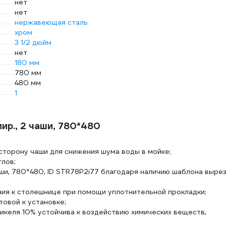
нет
нет
нержавеющая сталь
хром
3 1/2 дюйм
нет
180 мм
780 мм
480 мм
1
лир., 2 чаши, 780*480
торону чаши для снижения шума воды в мойке;
лов;
2 чаши, 780*480, ID STR78P2i77 благодаря наличию шаблона выре
ния к столешнице при помощи уплотнительной прокладки;
овой к установке;
икеля 10% устойчива к воздействию химических веществ,