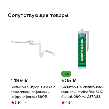
Сопутствующие товары
-4%
1 199 ₽
605 ₽
Большой выпуск UKINOX с
Санитарный силиконовый
переливом, сифоном и
герметик Makroflex Sx101
гофросифоном S905
белый, 290 мл 2370831
Б0036205 2670568
3.9
(33)
4.5
(96)