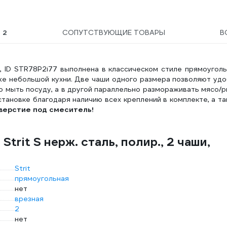
Ы
2
СОПУТСТВУЮЩИЕ ТОВАРЫ
В
480, ID STR78P2i77 выполнена в классическом стиле прямоугол
же небольшой кухни. Две чаши одного размера позволяют уд
о мыть посуду, а в другой параллельно размораживать мясо/
становке благодаря наличию всех креплений в комплекте, а т
верстие под смеситель!
trit S нерж. сталь, полир., 2 чаши,
Strit
прямоугольная
нет
врезная
2
нет