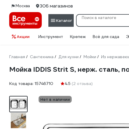
306 магазинов
Москва
Каталог
Акции
Инструмент
Крепеж
Всё для сада
Э
Главная
Сантехника
Для кухни
Мойки
Из нержавею
/
/
/
/
Мойка IDDIS Strit S, нерж. сталь, 
Код товара:
15746710
4.5
(2 отзыва)
Нет в наличии