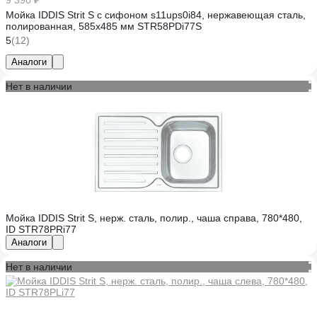
9 390 ₽
Мойка IDDIS Strit S с сифоном s11ups0i84, нержавеющая сталь,
полированная, 585х485 мм STR58PDi77S
5
(12)
Аналоги
Нет в наличии
Мойка IDDIS Strit S, нерж. сталь, полир., чаша справа, 780*480,
ID STR78PRi77
Аналоги
Нет в наличии