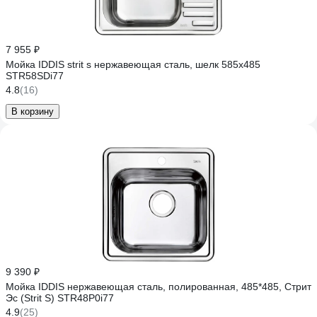
7 955 ₽
Мойка IDDIS strit s нержавеющая сталь, шелк 585x485
STR58SDi77
4.8
(16)
В корзину
9 390 ₽
Мойка IDDIS нержавеющая сталь, полированная, 485*485, Стрит
Эс (Strit S) STR48P0i77
4.9
(25)