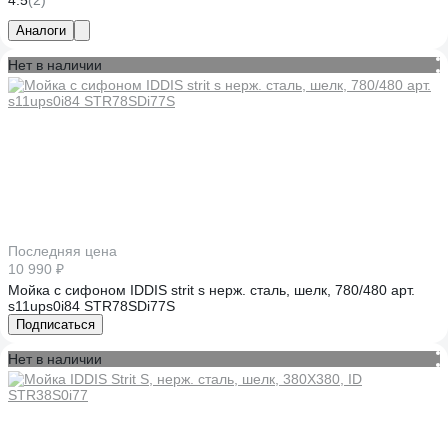
4.5
(2)
Аналоги
Нет в наличии
Последняя цена
10 990 ₽
Мойка с сифоном IDDIS strit s нерж. сталь, шелк, 780/480 арт.
s11ups0i84 STR78SDi77S
Подписаться
Нет в наличии