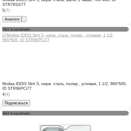
STR78S2i77
5
(7)
Аналоги
Нет в наличии
Мойка IDDIS Strit S, нерж. сталь, полир., угловая, 1 1/2, 965*505,
ID STR96PCi77
4
(4)
Подписаться
Нет в наличии