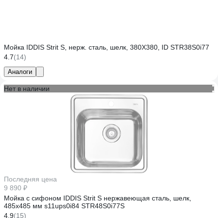
Мойка IDDIS Strit S, нерж. сталь, шелк, 380X380, ID STR38S0i77
4.7
(14)
Аналоги
Нет в наличии
Последняя цена
9 890 ₽
Мойка с сифоном IDDIS Strit S нержавеющая сталь, шелк,
485х485 мм s11ups0i84 STR48S0i77S
4.9
(15)