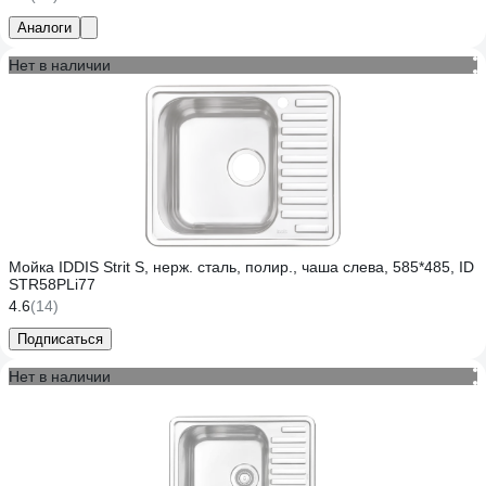
Аналоги
Нет в наличии
Мойка IDDIS Strit S, нерж. сталь, полир., чаша слева, 585*485, ID
STR58PLi77
4.6
(14)
Подписаться
Нет в наличии