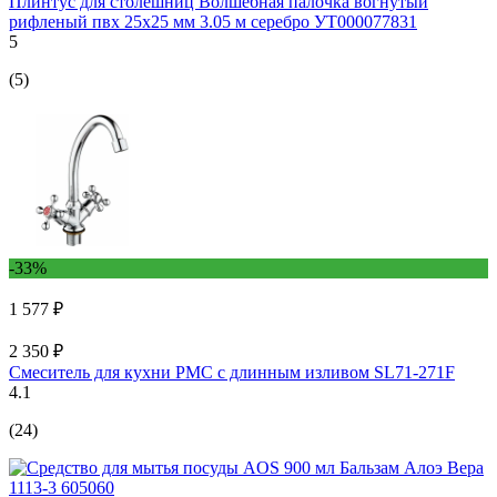
Плинтус для столешниц Волшебная палочка вогнутый
рифленый пвх 25x25 мм 3.05 м серебро УТ000077831
5
(5)
-33%
1 577 ₽
2 350 ₽
Смеситель для кухни РМС с длинным изливом SL71-271F
4.1
(24)