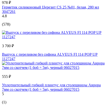
978 ₽
Герметик силиконовый Церезит CS 25 №01, белая, 280 мл
3047261
4.8
(578)
3 700 ₽
Выпуск с переливом без сифона ALVEUS FI 114 POP UP
1127247
555 ₽
Уплотнительный гибкий плинтус для столешницы Аврора
7мм со скотчем (1 боб = 5м), черный 06027015
5
(1)