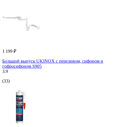
1 199 ₽
Большой выпуск UKINOX с переливом, сифоном и
гофросифоном S905
3.9
(33)