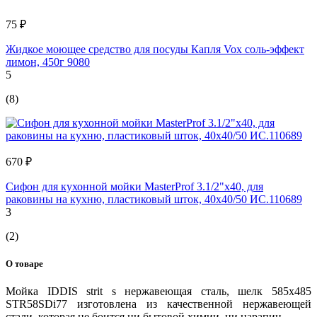
75 ₽
Жидкое моющее средство для посуды Капля Vox соль-эффект
лимон, 450г 9080
5
(8)
670 ₽
Сифон для кухонной мойки MasterProf 3.1/2"х40, для
раковины на кухню, пластиковый шток, 40х40/50 ИС.110689
3
(2)
О товаре
Мойка IDDIS strit s нержавеющая сталь, шелк 585x485
STR58SDi77 изготовлена из качественной нержавеющей
стали, которая не боится ни бытовой химии, ни царапин.