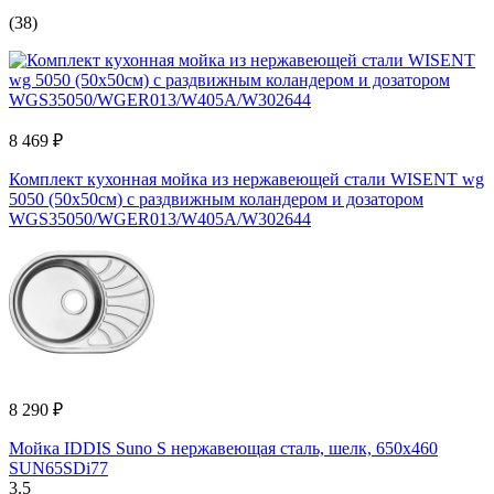
(38)
8 469 ₽
Комплект кухонная мойка из нержавеющей стали WISENT wg
5050 (50x50см) с раздвижным коландером и дозатором
WGS35050/WGER013/W405A/W302644
8 290 ₽
Мойка IDDIS Suno S нержавеющая сталь, шелк, 650x460
SUN65SDi77
3.5