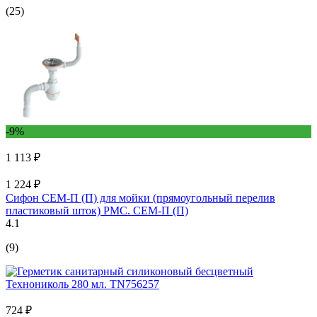
(25)
-9%
1 113 ₽
1 224 ₽
Сифон СЕМ-П (П) для мойки (прямоугольный перелив
пластиковый шток) РМС. СЕМ-П (П)
4.1
(9)
724 ₽