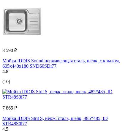
8 590 ₽
Мойка IDDIS Sound нержавеющая сталь, шелк, с крылом,
605x440x180 SND60SDi77
4.8
(10)
7 865 ₽
Мойка IDDIS Strit S, нерж. сталь, шелк, 485*485, ID
STR48S0i77
4.5