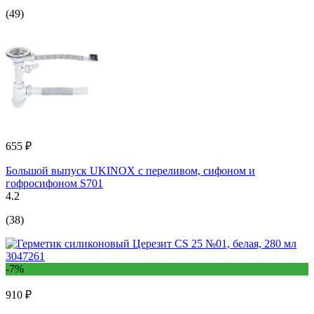
(49)
655 ₽
Большой выпуск UKINOX с переливом, сифоном и
гофросифоном S701
4.2
(38)
-7%
910 ₽