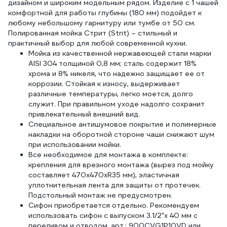
дизайном и широким модельным рядом. Изделие с 1 чашей
комфортной для работы глубины (180 мм) подойдет к
любому небольшому гарнитуру или тумбе от 50 см.
Полированная мойка Стрит (Strit) – стильный и
практичный выбор для любой современной кухни.
Мойка из качественной нержавеющей стали марки
AISI 304 толщиной 0,8 мм; сталь содержит 18%
хрома и 8% никеля, что надежно защищает ее от
коррозии. Стойкая к износу, выдерживает
различные температуры, легко моется, долго
служит. При правильном уходе надолго сохранит
привлекательный внешний вид.
Специальное антишумовое покрытие и полимерные
накладки на оборотной стороне чаши снижают шум
при использовании мойки.
Все необходимое для монтажа в комплекте:
крепления для врезного монтажа (вырез под мойку
составляет 470х470хR35 мм), эластичная
уплотнительная лента для защиты от протечек.
Подстольный монтаж не предусмотрен.
Сифон приобретается отдельно. Рекомендуем
использовать сифон с выпуском 3.1/2"x 40 мм с
переливом и отводом, арт.: 900CVG1P10VD или