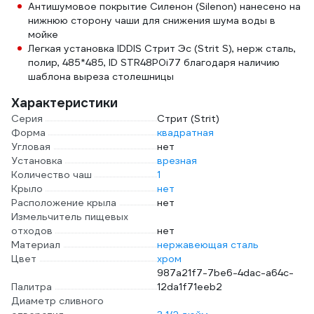
Антишумовое покрытие Силенон (Silenon) нанесено на
нижнюю сторону чаши для снижения шума воды в
мойке
Легкая установка IDDIS Стрит Эс (Strit S), нерж сталь,
полир, 485*485, ID STR48P0i77 благодаря наличию
шаблона выреза столешницы
Характеристики
Серия
Стрит (Strit)
Форма
квадратная
Угловая
нет
Установка
врезная
Количество чаш
1
Крыло
нет
Расположение крыла
нет
Измельчитель пищевых
отходов
нет
Материал
нержавеющая сталь
Цвет
хром
987a21f7-7be6-4dac-a64c-
Палитра
12da1f71eeb2
Диаметр сливного