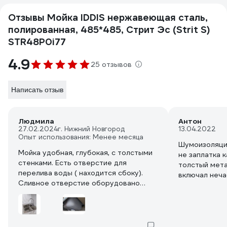
Отзывы Мойка IDDIS нержавеющая сталь,
полированная, 485*485, Стрит Эс (Strit S)
STR48P0i77
4.9
25 отзывов
Написать отзыв
Людмила
Антон
27.02.2024
г. Нижний Новгород
13.04.2022
Опыт использования: Менее месяца
Шумоизоляция
Мойка удобная, глубокая, с толстыми
не заплатка 
стенками. Есть отверстие для
толстый мета
перелива воды ( находится сбоку).
включал неча
Сливное отверстие оборудовано
полировке оч
заглушкой, можно нажать на него и
сказал бы (з
вода перестанет вытекать.
не ярко не ви
Отверстие для слива большое.