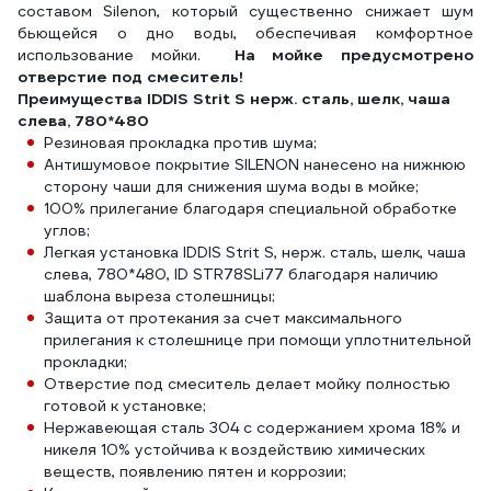
составом Silenon, который существенно снижает шум
бьющейся о дно воды, обеспечивая комфортное
использование мойки.
На мойке предусмотрено
отверстие под смеситель!
Преимущества IDDIS Strit S нерж. сталь, шелк, чаша
слева, 780*480
Резиновая прокладка против шума;
Антишумовое покрытие SILENON нанесено на нижнюю
сторону чаши для снижения шума воды в мойке;
100% прилегание благодаря специальной обработке
углов;
Легкая установка IDDIS Strit S, нерж. сталь, шелк, чаша
слева, 780*480, ID STR78SLi77 благодаря наличию
шаблона выреза столешницы;
Защита от протекания за счет максимального
прилегания к столешнице при помощи уплотнительной
прокладки;
Отверстие под смеситель делает мойку полностью
готовой к установке;
Нержавеющая сталь 304 с содержанием хрома 18% и
никеля 10% устойчива к воздействию химических
веществ, появлению пятен и коррозии;