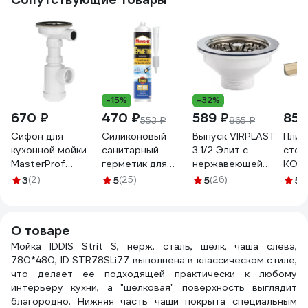
-15%
-32%
670 ₽
470 ₽
589 ₽
856
553 ₽
865 ₽
Сифон для
Силиконовый
Выпуск VIRPLAST
Плин
кухонной мойки
санитарный
3.1/2 Элит с
стол
MasterProf
герметик для
нержавеющей
KORN
3.1/2"х40, для
ванной и кухни
чашкой 108611
Соно
3
(2)
5
(25)
5
(26)
5
(
раковины на
Момент белый
30980645
15-0
кухню,
280 мл Б0018852
пластиковый шток,
О товаре
40х40/50
ИС.110689
Мойка IDDIS Strit S, нерж. сталь, шелк, чаша слева,
780*480, ID STR78SLi77 выполнена в классическом стиле,
что делает ее подходящей практически к любому
интерьеру кухни, а "шелковая" поверхность выглядит
благородно. Нижняя часть чаши покрыта специальным