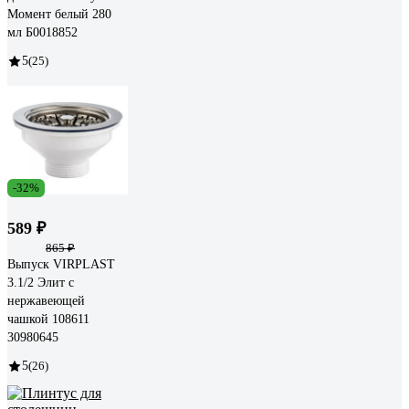
Момент белый 280
мл Б0018852
5
(25)
-32%
589 ₽
865 ₽
Выпуск VIRPLAST
3.1/2 Элит с
нержавеющей
чашкой 108611
30980645
5
(26)