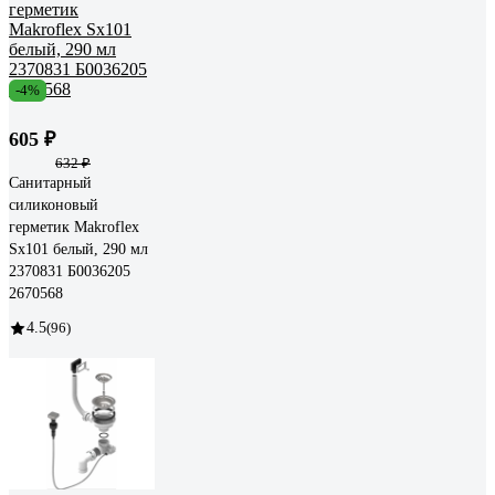
-4%
605 ₽
632 ₽
Санитарный
силиконовый
герметик Makroflex
Sx101 белый, 290 мл
2370831 Б0036205
2670568
4.5
(96)