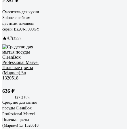
2 351 ₽
Смеситель для кухни
Solone с гибким
цветным изливом
серый EZA4-F090GY
4.7
(355)
636 ₽
127.2 ₽/л
Средство для мытья
посуды CleanBox
Professional Marvel
Полевые цветы
(Марвел) 5л 1320518