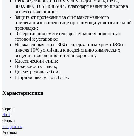
Легкая установка IDDIS Strit S, нерж. сталь, шелк,
380X380, ID STR38S0i77 благодаря наличию шаблона
выреза столешницы;
Защита от протекания за счет максимального
прилегания к столешнице при помощи уплотнительной
прокладки;
Отверстие под смеситель делает мойку полностью
готовой к установке;
Нержавеющая сталь 304 с содержанием хрома 18% и
никеля 10% устойчива к воздействию химических
веществ, появлению пятен и коррозии;
Классический стиль;
Поверхность - шелк;
Диаметр слива - 9 см;
Ширина шкафа - от 35 см.
Характеристики
Серия
Strit
Форма
квадратная
Угловая