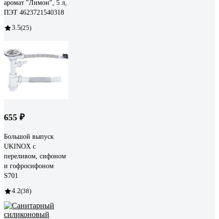
аромат "Лимон", 5 л,
ПЭТ 4623721540318
3.5
(25)
655 ₽
Большой выпуск
UKINOX с
переливом, сифоном
и гофросифоном
S701
4.2
(38)