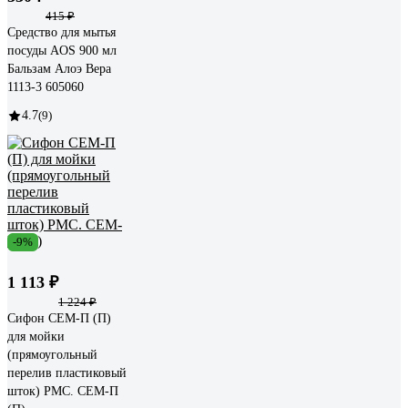
415 ₽
Средство для мытья
посуды AOS 900 мл
Бальзам Алоэ Вера
1113-3 605060
4.7
(9)
-9%
1 113 ₽
1 224 ₽
Сифон СЕМ-П (П)
для мойки
(прямоугольный
перелив пластиковый
шток) РМС. СЕМ-П