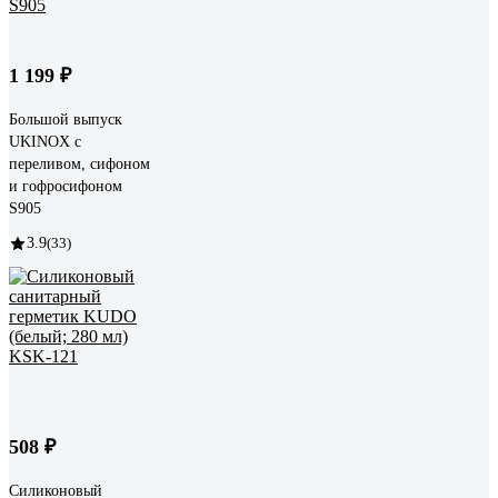
1 199 ₽
Большой выпуск
UKINOX с
переливом, сифоном
и гофросифоном
S905
3.9
(33)
508 ₽
Силиконовый