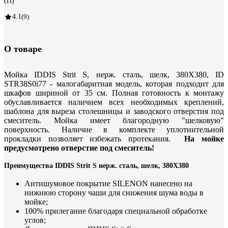
(П)
4.1
(9)
О товаре
Мойка IDDIS Strit S, нерж. сталь, шелк, 380X380, ID
STR38S0i77 - малогабаритная модель, которая подходит для
шкафов шириной от 35 см. Полная готовность к монтажу
обуславливается наличием всех необходимых креплений,
шаблона для выреза столешницы и заводского отверстия под
смеситель. Мойка имеет благородную "шелковую"
поверхность. Наличие в комплекте уплотнительной
прокладки позволяет избежать протекания.
На мойке
предусмотрено отверстие под смеситель!
Преимущества IDDIS Strit S нерж. сталь, шелк, 380X380
Антишумовое покрытие SILENON нанесено на
нижнюю сторону чаши для снижения шума воды в
мойке;
100% прилегание благодаря специальной обработке
углов;