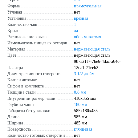
Форма
прямоугольная
Угловая
нет
Установка
врезная
Количество чаш
1
Крыло
да
Расположение крыла
оборачиваемая
Измельчитель пищевых отходов
нет
Материал
нержавеющая сталь
Цвет
нержавеющая сталь
987a21f7-7be6-4dac-a64c-
Палитра
12da1f71eeb2
Диаметр сливного отверстия
3 1/2 дюйм
Клапан автомат
нет
Сифон в комплекте
нет
Толщина стали
0.8 мм
Внутренний размер чаши
410x355 мм
Глубина чаши
180 мм
Габариты без упаковки
585x180x485
Длина
585 мм
Ширина
485 мм
Поверхность
глянцевая
Количество готовых отверстий
нет