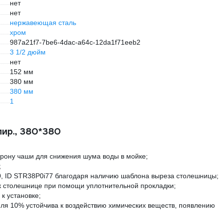
нет
нет
нержавеющая сталь
хром
987a21f7-7be6-4dac-a64c-12da1f71eeb2
3 1/2 дюйм
нет
152 мм
380 мм
380 мм
1
лир., 380*380
ону чаши для снижения шума воды в мойке;
;
*380, ID STR38P0i77 благодаря наличию шаблона выреза столешницы;
 к столешнице при помощи уплотнительной прокладки;
к установке;
ля 10% устойчива к воздействию химических веществ, появлению