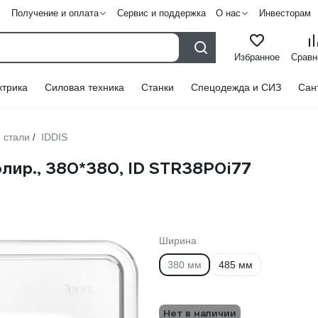
Получение и оплата
Сервис и поддержка
О нас
Инвесторам
Избранное
Сравн
ктрика
Силовая техника
Станки
Спецодежда и СИЗ
Сан
 стали
IDDIS
/
полир., 380*380, ID STR38P0i77
Ширина
380 мм
485 мм
Нет в наличии