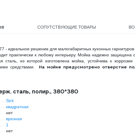
38
СОПУТСТВУЮЩИЕ ТОВАРЫ
В
P0i77 - идеальное решение для малогабаритных кухонных гарнитуров
одит практически к любому интерьеру. Мойка надежно защищена 
я сталь, из которой изготовлена мойка, устойчива к коррозии
На мойке предусмотрено отверстие по
щими средствами.
ерж. сталь, полир., 380*380
Strit
квадратная
нет
врезная
1
нет