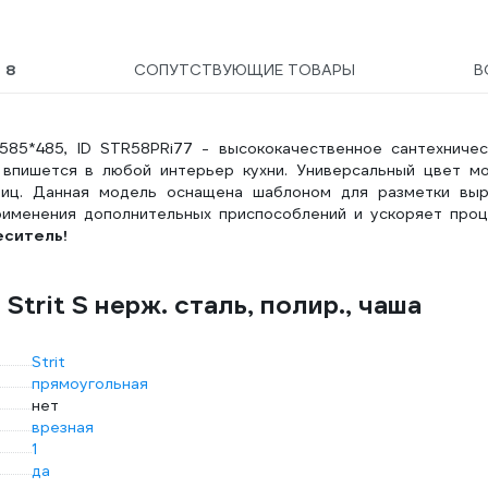
Ы
8
СОПУТСТВУЮЩИЕ ТОВАРЫ
В
а, 585*485, ID STR58PRi77 - высококачественное сантехниче
 впишется в любой интерьер кухни. Универсальный цвет м
ниц. Данная модель оснащена шаблоном для разметки выр
рименения дополнительных приспособлений и ускоряет про
еситель!
trit S нерж. сталь, полир., чаша
Strit
прямоугольная
нет
врезная
1
да