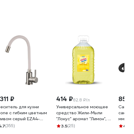
311 ₽
414 ₽
855 
82.8 ₽/л
еситель для кухни
Универсальное моющее
Самоз
lone с гибким цветным
средство Жили-Мыли
сантех
ливом серый EZA4-
"Локус" аромат "Лимон", 5
мм KR
90GY
л, ПЭТ 4623721540318
4.7
(355)
3.5
(25)
4
(49)