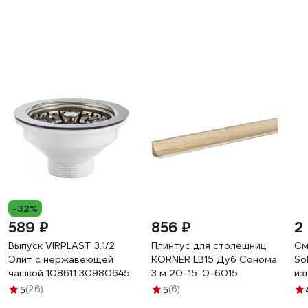
-32%
589 ₽
856 ₽
2 
Выпуск VIRPLAST 3.1/2
Плинтус для столешниц
См
Элит с нержавеющей
KORNER LB15 Дуб Сонома
So
чашкой 108611 30980645
3 м 20-15-0-6015
из
F0
5
(26)
5
(6)