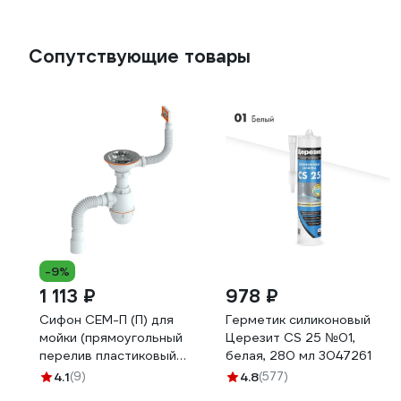
Сопутствующие товары
-9%
1 113 ₽
978 ₽
Сифон СЕМ-П (П) для
Герметик силиконовый
мойки (прямоугольный
Церезит CS 25 №01,
перелив пластиковый
белая, 280 мл 3047261
шток) РМС. СЕМ-П (П)
4.1
(9)
4.8
(577)