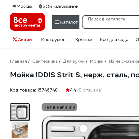
306 магазинов
Москва
Каталог
Акции
Инструмент
Крепеж
Всё для сада
Э
Главная
Сантехника
Для кухни
Мойки
Из нержавею
/
/
/
/
Мойка IDDIS Strit S, нерж. сталь, 
Код товара:
15746748
4.4
(8 отзывов)
Нет в наличии