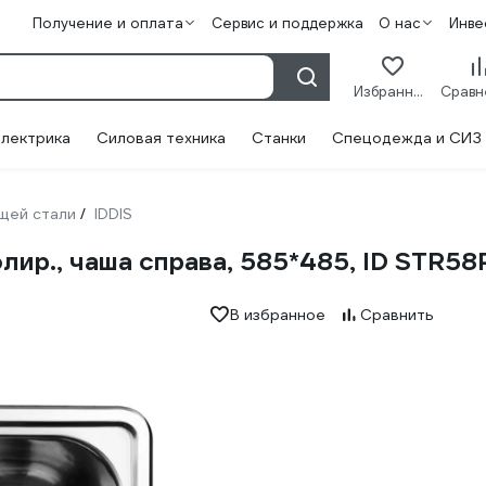
Получение и оплата
Сервис и поддержка
О нас
Инве
Избранное
лектрика
Силовая техника
Станки
Спецодежда и СИЗ
щей стали
IDDIS
/
полир., чаша справа, 585*485, ID STR58
В избранное
Сравнить