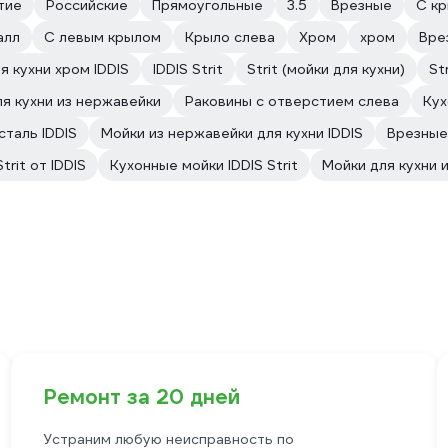
тие
Российские
Прямоугольные
3.5
Врезные
С к
алл
С левым крылом
Крыло слева
Хром
хром
Вре
я кухни хром IDDIS
IDDIS Strit
Strit (мойки для кухни)
St
я кухни из нержавейки
Раковины с отверстием слева
Кух
сталь IDDIS
Мойки из нержавейки для кухни IDDIS
Врезные
trit от IDDIS
Кухонные мойки IDDIS Strit
Мойки для кухни 
Ремонт за 20 дней
Устраним любую неисправность по