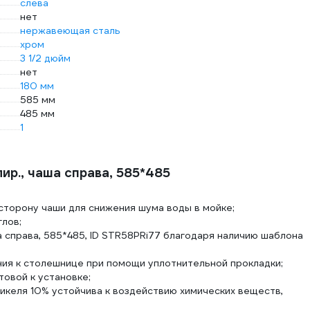
слева
нет
нержавеющая сталь
хром
3 1/2 дюйм
нет
180 мм
585 мм
485 мм
1
лир., чаша справа, 585*485
торону чаши для снижения шума воды в мойке;
лов;
чаша справа, 585*485, ID STR58PRi77 благодаря наличию шаблона
ния к столешнице при помощи уплотнительной прокладки;
овой к установке;
икеля 10% устойчива к воздействию химических веществ,