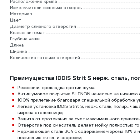
Расположение крыла
Измельчитель пищевых отходов
Материал
Цвет
Диаметр сливного отверстия
Клапан автомат
Глубина чаши
Длина
Ширина
Количество готовых отверстий
Преимущества IDDIS Strit S нерж. сталь, по
Резиновая прокладка против шума;
Антишумовое покрытие SILENON нанесено на нижнюю с
100% прилегание благодаря специальной обработке уг
Легкая установка IDDIS Strit S, нерж. сталь, полир., 
выреза столешницы;
Защита от протекания за счет максимального прилега
Отверстие под смеситель делает мойку полностью гот
Нержавеющая сталь 304 с содержанием хрома 18% и н
появлению пятен и коррозии;