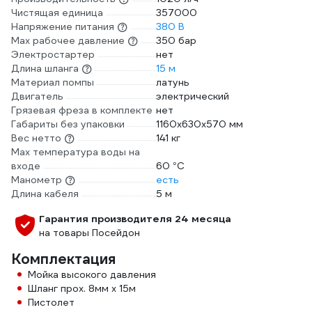
Чистящая единица
357000
Напряжение питания
380 В
Мах рабочее давление
350 бар
Электростартер
нет
Длина шланга
15 м
Материал помпы
латунь
Двигатель
электрический
Грязевая фреза в комплекте
нет
Габариты без упаковки
1160х630х570 мм
Вес нетто
141 кг
Max температура воды на
входе
60 °С
Манометр
есть
Длина кабеля
5 м
Гарантия производителя 24 месяца
на товары Посейдон
Комплектация
Мойка высокого давления
Шланг прох. 8мм х 15м
Пистолет