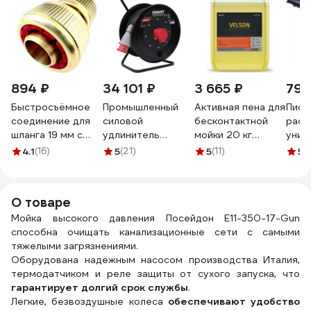
894 ₽
34 101 ₽
3 665 ₽
797
Быстросъёмное
Промышленный
Активная пена для
Пист
соединение для
силовой
бесконтактной
расп
шланга 19 мм с
удлинитель
мойки 20 кг
унив
аквастопом
Gigant КГ 5х2,5
Megvit VELSON 20
для 
4.1
(16)
5
(21)
5
(11)
5
(1
Профитт
50м на катушке
высо
0102785-RCS
80155
давл
890
О товаре
Мойка высокого давления Посейдон E11-350-17-Gun
способна очищать канализационные сети с самыми
тяжелыми загрязнениями.
Оборудована надежным насосом производства Италия,
термодатчиком и реле защиты от сухого запуска, что
гарантирует долгий срок службы
.
Легкие, безвоздушные колеса
обеспечивают удобство