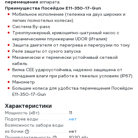
перемещения
аппарата.
Преимущества Посейдон E11-350-17-Gun
Мобильное исполнение (тележка на двух широких и
легких полнотелых колесах)
Система By-pass
Трехплунжерный, кривошипно-шатунный насос с
керамическими плунжерами UDOR (Италия)
Защита двигателя от перегрева и перегрузки по току
Реле защиты от сухого запуска
Механически и термически устойчивый сетевой
кабель
Вилка CEE удароустойчива, надежно защищена от
попадания влаги при работе в тяжелых условиях (IP67)
Манометр
Большие колеса для удобства перемещения Посейдон
E11-350-17-Gun
Характеристики
Мощность (кВт)
11
Подогрев воды
нет
Возможность забора воды
из бочки
нет
Производительность
1020 л/ч