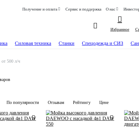
Получение и оплата
Сервис и поддержка
О нас
Инвесто
Избранное
С
ика
Силовая техника
Станки
Спецодежда и СИЗ
Сан
от 500 л/ч
оваров
По популярности
Отзывам
Рейтингу
Цене