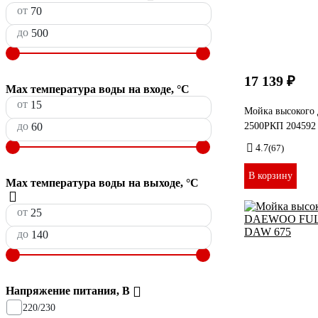
от
до
17 139 ₽
Max температура воды на входе, °С
от
Мойка высокого 
до
2500РКП 204592
4.7
(67)
В корзину
Max температура воды на выходе, °С
от
до
Напряжение питания, В
220/230