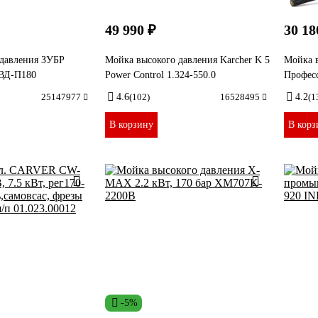
49 990 ₽
30 18
 давления ЗУБР
Мойка высокого давления Karcher K 5
Мойка 
ВД-П180
Power Control 1.324-550.0
Профес
25147977
4.6
(102)
16528495
4.2
(1
В корзину
В корз
-5%