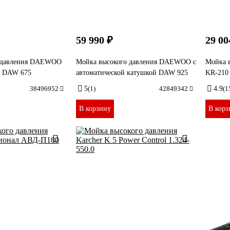
59 990 ₽
29 00
о давления DAEWOO
Мойка высокого давления DAEWOO с
Мойка 
 DAW 675
автоматической катушкой DAW 925
KR-210
38496952
5
(1)
42849342
4.9
(1
В корзину
В корз