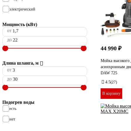
электрический
Мощность (кВт)
от
до
44 990 ₽
Мойка высокого 
Длина шланга, м
асинхронным д
от
DAW 725
до
4.5
(27)
В корзину
Подогрев воды
есть
нет