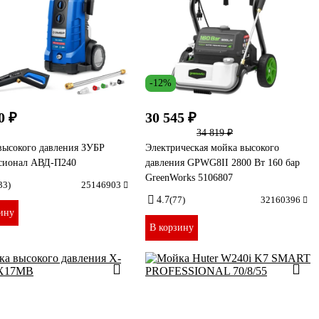
-12%
0 ₽
30 545 ₽
34 819 ₽
высокого давления ЗУБР
Электрическая мойка высокого
сионал АВД-П240
давления GPWG8II 2800 Вт 160 бар
GreenWorks 5106807
33)
25146903
4.7
(77)
32160396
ину
В корзину