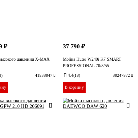
9 ₽
37 790 ₽
высокого давления X-MAX
Мойка Huter W240i K7 SMART
PROFESSIONAL 70/8/55
8)
41938847
4.4
(18)
38247972
ину
В корзину