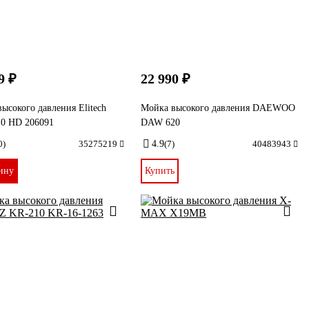
9 ₽
22 990 ₽
ысокого давления Elitech
Мойка высокого давления DAEWOO
0 HD 206091
DAW 620
0)
35275219
4.9
(7)
40483943
ину
Купить