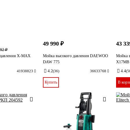
49 990 ₽
43 33
492 ₽
 давления X-MAX
Мойка высокого давления DAEWOO
Мойка 
DAW 775
X17MB
41938823
4.2
(36)
36633768
4.4
(5
Купить
В корз