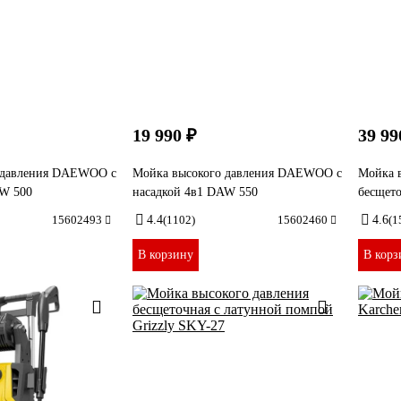
19 990 ₽
39 99
 давления DAEWOO c
Мойка высокого давления DAEWOO c
Мойка 
AW 500
насадкой 4в1 DAW 550
бесщет
15602493
4.4
(1102)
15602460
4.6
(1
В корзину
В корз