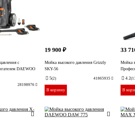
19 900 ₽
33 71
давления с
Мойка высокого давления Grizzly
Мойка 
вигателем DAEWOO
SKY-56
Профес
5
(2)
41865935
4.2
(1
28198976
В корзину
В корз