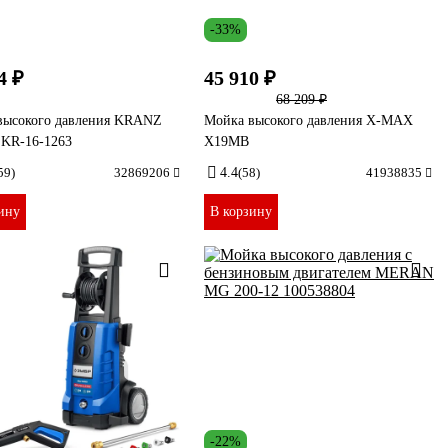
-33%
4 ₽
45 910 ₽
68 209 ₽
высокого давления KRANZ
Мойка высокого давления X-MAX
 KR-16-1263
X19MB
59)
32869206
4.4
(58)
41938835
ину
В корзину
-22%