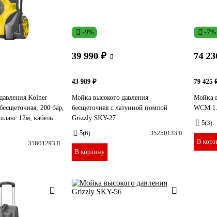
-9%
-7%
39 990 ₽
74 23
43 989 ₽
79 425 
давления Kolner
Мойка высокого давления
Мойка в
есщеточная, 200 бар,
бесщеточная с латунной помпой
WCM 1.
,шланг 12м, кабель
Grizzly SKY-27
5
(3)
5
(6)
35250133
В корз
31801293
В корзину