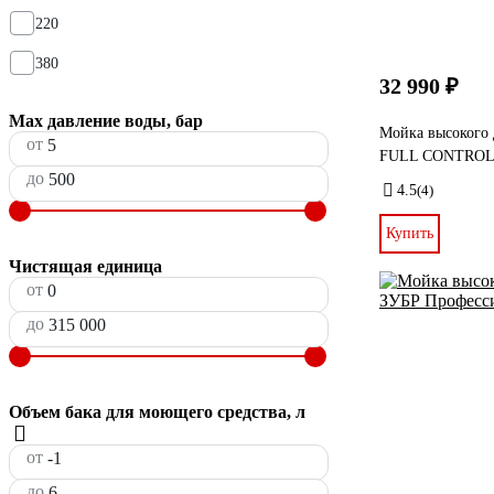
220
380
32 990 ₽
Max давление воды, бар
Мойка высоког
от
FULL CONTROL
до
4.5
(4)
Купить
Чистящая единица
от
до
Объем бака для моющего средства, л
от
до