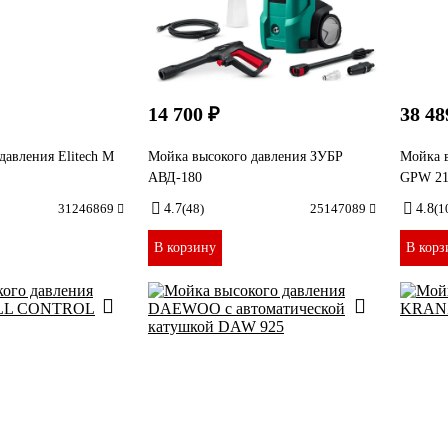
14 700 ₽
38 48
давления Elitech М
Мойка высокого давления ЗУБР
Мойка в
АВД-180
GPW 21
31246869
4.7
(48)
25147089
4.8
(1
В корзину
В корз