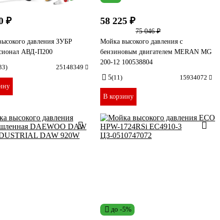
0 ₽
58 225 ₽
75 046 ₽
высокого давления ЗУБР
Мойка высокого давления с
сионал АВД-П200
бензиновым двигателем MERAN MG
200-12 100538804
33)
25148349
5
(11)
15934072
ину
В корзину
до -5%