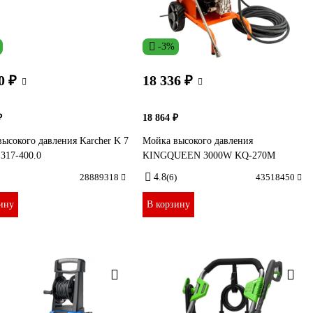
-3%
0 ₽
18 336 ₽
₽
18 864 ₽
ысокого давления Karcher K 7
Мойка высокого давления
317-400.0
KINGQUEEN 3000W KQ-270M
28889318
4.8
(6)
43518450
ину
В корзину