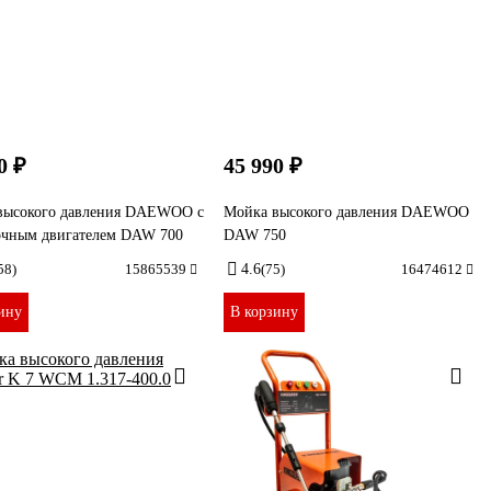
0 ₽
45 990 ₽
высокого давления DAEWOO с
Мойка высокого давления DAEWOO
очным двигателем DAW 700
DAW 750
58)
15865539
4.6
(75)
16474612
ину
В корзину