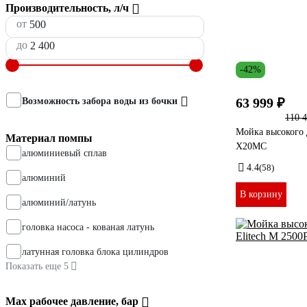
Производительность, л/ч
от
до
-42%
63 999 ₽
Возможность забора воды из бочки
110 
Мойка высокого
Материал помпы
X20MC
алюминиевый сплав
4.4
(58)
алюминий
В корзину
алюминий/латунь
головка насоса - кованая латунь
латунная головка блока цилиндров
Показать еще 5
Мах рабочее давление, бар