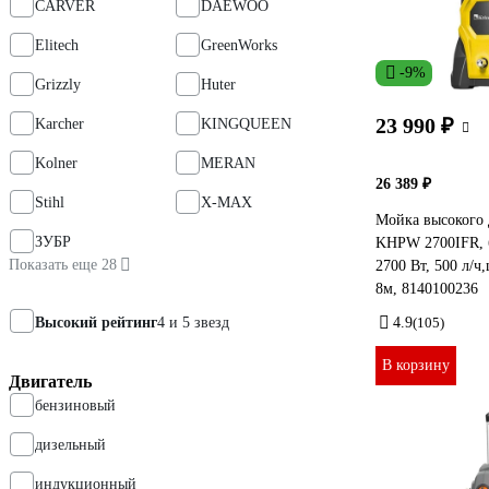
CARVER
DAEWOO
Elitech
GreenWorks
-9%
Grizzly
Huter
23 990 ₽
Karcher
KINGQUEEN
Kolner
MERAN
26 389 ₽
Stihl
X-MAX
Мойка высокого 
ЗУБР
KHPW 2700IFR, б
Показать еще 28
2700 Вт, 500 л/ч
8м, 8140100236
Высокий рейтинг
4 и 5 звезд
4.9
(105)
В корзину
Двигатель
бензиновый
дизельный
индукционный