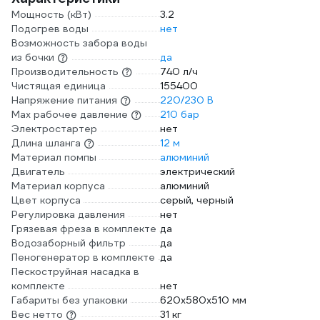
Мощность (кВт)
3.2
Подогрев воды
нет
Возможность забора воды
из бочки
да
Производительность
740 л/ч
Чистящая единица
155400
Напряжение питания
220/230 В
Мах рабочее давление
210 бар
Электростартер
нет
Длина шланга
12 м
Материал помпы
алюминий
Двигатель
электрический
Материал корпуса
алюминий
Цвет корпуса
серый, черный
Регулировка давления
нет
Грязевая фреза в комплекте
да
Водозаборный фильтр
да
Пеногенератор в комплекте
да
Пескоструйная насадка в
комплекте
нет
Габариты без упаковки
620х580х510 мм
Вес нетто
31 кг