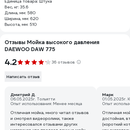
Единица товара: Штука
Вес, кг: 35.6
Длина, мм: 580
Ширина, мм: 620
Высота, мм: 510
Отзывы Мойка высокого давления
DAEWOO DAW 775
4.2
36 отзывов
Написать отзыв
Дмитрий Д.
Марк
06.05.2025
г. Тольятти
01.05.2025
г. 
Опыт использования: Менее месяца
Опыт использ
Отличная мойка, много читал отзывов
Отличная мой
и смотрел видеоролики, также
достойная, в
интересовался отзывами других
(короткий ко