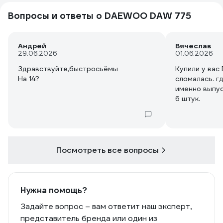
покупкой доволен. Больше
шланг - всё 
Вопросы и ответы о DAEWOO DAW 775
положительных эмоций, чем
на раме тушк
отрицательных.
У меня моек 
P.S. Рекомендации к производителю-
сравнить мог
пенник в комплект укладывать хотя бы
Андрей
самообслужив
Вячеслав
29.06.2026
01.06.2026
на 1л., но не на 500 гр., машину
запенить кроссовер не хватает!
Здравствуйте,быстросьёмы
Купили у ва
Почему то густую пену не выдает,
На 14?
сломалась. гд
хотя в пропорции концентрат
именно выпус
смешивал как указано в инструкции
6 штук.
производителя пены, даже чутка
поболее.
Посмотреть все вопросы
Нужна помощь?
Задайте вопрос – вам ответит наш эксперт,
представитель бренда или один из