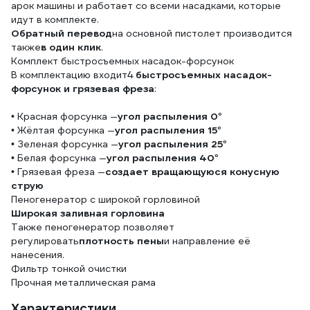
арок машины и работает со всеми насадками, которые
идут в комплекте.
Обратный перевод
на основной пистолет производится
также
в один клик
.
Комплект быстросъемных насадок-форсунок
В комплектацию входит4
быстросъемных насадок-
форсунок и грязевая фреза
:
• Красная форсунка —
угол распыления 0°
• Жёлтая форсунка —
угол распыления 15°
• Зеленая форсунка —
угол распыления 25°
• Белая форсунка —
угол распыления 40°
• Грязевая фреза —
создает вращающуюся конусную
струю
Пеногенератор с широкой горловиной
Широкая заливная горловина
Также пеногенератор позволяет
регулировать
плотность пены
и направление её
нанесения.
Фильтр тонкой очистки
Прочная металлическая рама
Характеристики