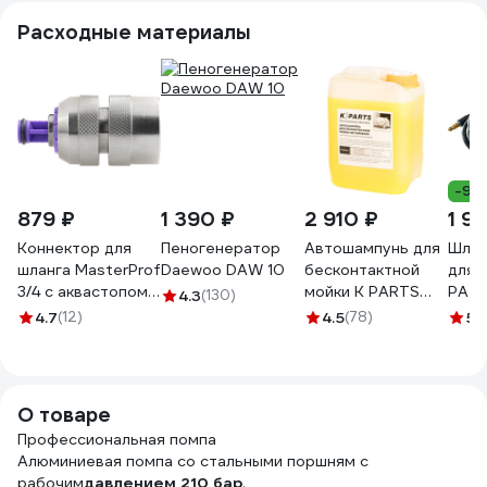
Расходные материалы
-9%
879 ₽
1 390 ₽
2 910 ₽
1 9
Коннектор для
Пеногенератор
Автошампунь для
Шлан
шланга MasterProf
Daewoo DAW 10
бесконтактной
для 
3/4 с аквастопом
мойки K PARTS
PATR
4.3
(130)
соединитель
SOFT 5 л Karcher
322
4.7
(12)
4.5
(78)
5
(
латунь
9.605-663
ДС.070679.ИМ
О товаре
Профессиональная помпа
Алюминиевая помпа со стальными поршням с
рабочим
давлением 210 бар
.