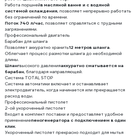
Работа поршней
в масляной ванне и с водяной
системой охлаждения
, позволяет непрерывно работать
без ограничений по времени.
Поток 740 л/час
, позволяет справляться с трудными
загрязнениями.
Профессиональный двигатель
Барабан для шланга
Позволяет аккуратно хранить
12 метров шланга
.
Облегчает процесс размотки шланга до необходимой
длины.
Шланг
высокого давления
аккуратно сматывается на
барабан
, благодаря направляющей.
Система TOTAL STOP
Система автоматики включает и останавливает
электродвигатель, когда начинается или прекращается
расход воды.
Профессиональный пистолет
2-ой укороченный пистолет
Входит в комплект поставки и предоставляет удобное
применение
пеногенератора с подключением в один
клик
.
Укороченный пистолет прекрасно подходит для мытья