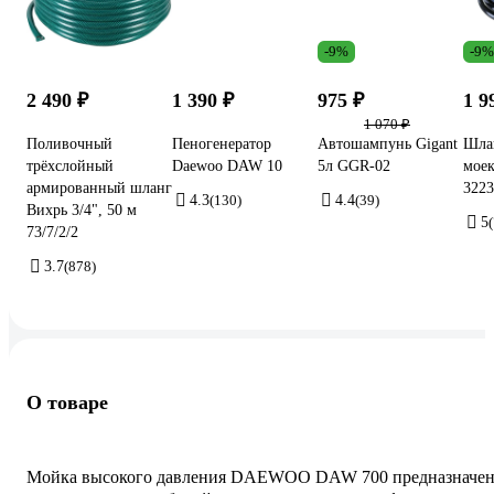
-9%
-9%
2 490 ₽
1 390 ₽
975 ₽
1 9
1 070 ₽
Поливочный
Пеногенератор
Автошампунь Gigant
Шла
трёхслойный
Daewoo DAW 10
5л GGR-02
моек
армированный шланг
3223
4.3
(130)
4.4
(39)
Вихрь 3/4", 50 м
5
(
73/7/2/2
3.7
(878)
О товаре
Мойка высокого давления DAEWOO DAW 700 предназначен