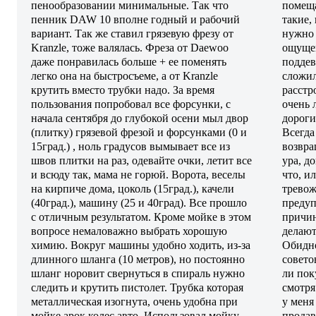
пенообразовании минимальные. Так что
помеща
пенник DAW 10 вполне годный и рабочий
такие,
вариант. Так же ставил грязевую фрезу от
нужно 
Kranzle, тоже валялась. Фреза от Daewoo
ощущен
даже понравилась больше + ее поменять
поддев
легко она на быстросъеме, а от Kranzle
сложил
крутить вместо трубки надо. За время
расстр
пользования попробовал все форсунки, с
очень 
начала сентября до глубокой осени мыл двор
дороги
(плитку) грязевой фрезой и форсунками (0 и
Всегда
15град.) , ноль градусов вымывает все из
возвра
швов плитки на раз, одевайте очки, летит все
ура, д
и всюду так, мама не горюй. Ворота, веселы
что, и
на кирпиче дома, цоколь (15град.), качели
тревожн
(40град.), машину (25 и 40град). Все прошло
предуп
с отличным результатом. Кроме мойке в этом
причин
вопросе немаловажно выбрать хорошую
делают,
химию. Вокруг машины удобно ходить, из-за
Обидно
длинного шланга (10 метров), но постоянно
совето
шланг норовит свернуться в спираль нужно
ли пок
следить и крутить пистолет. Трубка которая
смотря
металлическая изогнута, очень удобна при
у меня
мойке арок колес авто. Использовал мойку
продав