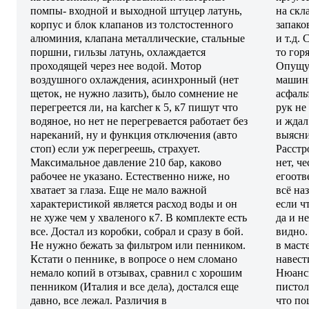
помпы- входной и выходной штуцер латунь,
на скл
корпус и блок клапанов из толстостенного
запако
алюминия, клапана металлические, стальные
и т.д.
поршни, гильзы латунь, охлаждается
то гор
проходящей через нее водой. Мотор
Опущу 
воздушного охлаждения, асинхронный (нет
машины
щеток, не нужно лазить), было сомнение не
асфаль
перегреется ли, на karcher к 5, к7 пишут что
рук не
водяное, но нет не перегревается работает без
и ждал
нареканий, ну и функция отключения (авто
выясни
стоп) если уж перегреешь, страхует.
Расстр
Максимальное давление 210 бар, каково
нет, ч
рабочее не указано. Естественно ниже, но
егоотв
хватает за глаза. Еще не мало важной
всё наз
характеристикой является расход воды и он
если ч
не хуже чем у хваленого к7. В комплекте есть
да и н
все. Достал из коробки, собрал и сразу в бой.
видно.
Не нужно бежать за фильтром или пенником.
в маст
Кстати о пеннике, в вопросе о нем сломано
навест
немало копий в отзывах, сравнил с хорошим
Нюансы
пенником (Италия и все дела), достался еще
пистол
давно, все лежал. Различия в
что поц