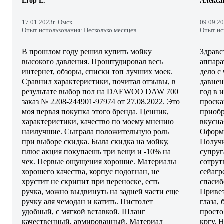
Егор Е.
Алекса
17.01.2023
г. Омск
09.09.2
Опыт использования: Несколько месяцев
Опыт ис
В прошлом году решил купить мойку
Здравс
высокого давления. Проштудировал весь
аппара
интернет, обзоры, списки топ лучших моек.
дело с
Сравнил характеристики, почитал отзывы, в
давнен
результате выбор пол на DAEWOO DAW 700
год в 
заказ № 2208-244901-97974 от 27.08.2022. Это
проска
моя первая покупка этого бренда. Ценник,
приобр
характеристики, качество по моему мнению
вкусна
наилучшие. Сыграла положительную роль
Оформи
при выборе скидка. Была скидка на мойку,
Получи
плюс акция покупаешь три вещи и -10% на
супруг
чек. Первые ощущения хорошие. Материалы
сотрут
хорошего качества, корпус подогнан, не
сейагр
хрустит не скрипит при переноске, есть
спасиб
ручка, можно выдвинуть на задней части еще
Привез
ручку аля чемодан и катить. Пистолет
глаза,
удобный, с мягкой вставкой. Шланг
просто
качественный, армированный. Материал
кргу. 