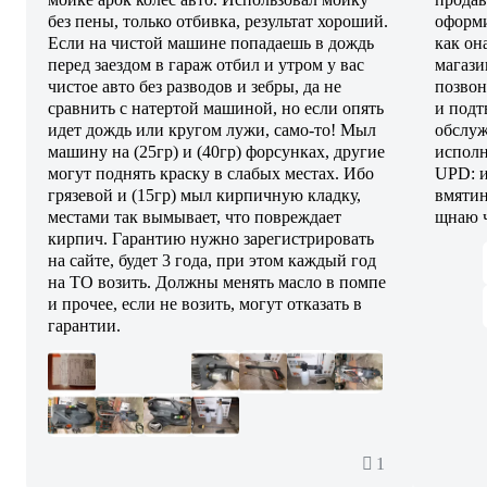
без пены, только отбивка, результат хороший.
оформи
Если на чистой машине попадаешь в дождь
как он
перед заездом в гараж отбил и утром у вас
магази
чистое авто без разводов и зебры, да не
позвон
сравнить с натертой машиной, но если опять
и подт
идет дождь или кругом лужи, само-то! Мыл
обслуж
машину на (25гр) и (40гр) форсунках, другие
исполн
могут поднять краску в слабых местах. Ибо
UPD: и
грязевой и (15гр) мыл кирпичную кладку,
вмятин
местами так вымывает, что повреждает
щнаю ч
кирпич. Гарантию нужно зарегистрировать
на сайте, будет 3 года, при этом каждый год
на ТО возить. Должны менять масло в помпе
и прочее, если не возить, могут отказать в
гарантии.
1