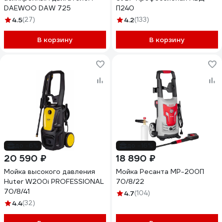
DAEWOO DAW 725
П240
4.5
(27)
4.2
(133)
В корзину
В корзину
до -6%
до -16%
20 590 ₽
18 890 ₽
Мойка высокого давления
Мойка Ресанта МР-200П
Huter W200i PROFESSIONAL
70/8/22
70/8/41
4.7
(104)
4.4
(32)