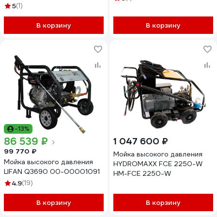
9500
5
(1)
профессиональная,
мобильная
В корзину
NTR2515ET3E4BP2DFMT-30-
В корзину
SF60-TN90
-13%
86 539 ₽
1 047 600 ₽
99 770 ₽
Мойка высокого давления
Мойка высокого давления
HYDROMAXX FCE 2250-W
LIFAN Q3690 00-00001091
HM-FCE 2250-W
4.9
(19)
В корзину
В корзину