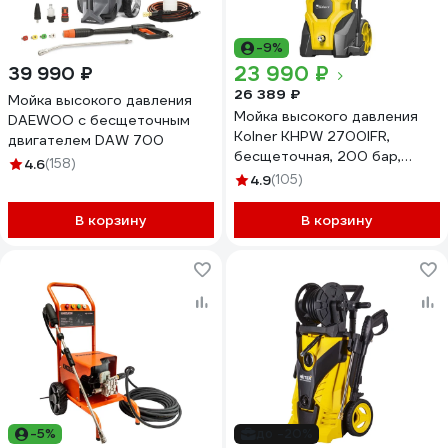
-9%
23 990 ₽
39 990 ₽
26 389 ₽
Мойка высокого давления
Мойка высокого давления
DAEWOO с бесщеточным
Kolner KHPW 2700IFR,
двигателем DAW 700
бесщеточная, 200 бар,
4.6
(158)
2700 Вт, 500 л/ч,шланг 12м,
4.9
(105)
кабель 8м, 8140100236
В корзину
В корзину
-5%
до -20%