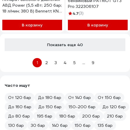
бензиновый PATRIOT GT3
АВД Power (5,5 кВт; 250 бар;
Pro 322306107
18 л/мин; 380 В) Bennett KN-
4.7
(3)
5500
В корзину
В корзину
Показать еще 40
1
2
3
4
5
...
9
Часто ищут
От 120 бар
До 180 бар
От 140 бар
От 150 бар
До 160 бар
До 150 бар
150-200 бар
До 120 бар
До 80 бар
195 бар
180 бар
200 бар
210 бар
130 бар
30 бар
140 бар
150 бар
135 бар