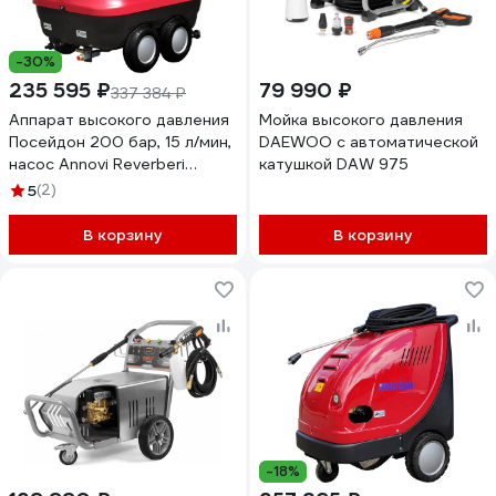
-30%
235 595 ₽
79 990 ₽
337 384 ₽
Аппарат высокого давления
Мойка высокого давления
Посейдон 200 бар, 15 л/мин,
DAEWOO с автоматической
насос Annovi Reverberi
катушкой DAW 975
(Италия) E5-200-15-Th-F-
5
(2)
Cover-Gun
В корзину
В корзину
-18%