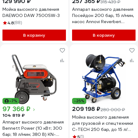
129 990 ₽
257 365 ₽
315 439 ₽
Мойка высокого давления
Аппарат высокого давления
DAEWOO DAW 7500SW-3
Посейдон 200 бар, 15 л/мин,
насос Annovi Reverberi
4.8
(88)
(Италия) E5-200-15-Th-
Cover-Gun
В корзину
В корзину
-7%
-25%
97 366 ₽
209 198 ₽
280 000 ₽
104 819 ₽
Мойка высокого давления
Аппарат высокого давления
для грузовой и спецтехники
Bennett Power (10 кВт; 300
C-TECH 250 бар, до 15 л/
бар; 18 л/мин; 380 В) KN-
мин, 7.5 кВт,
5
(1)