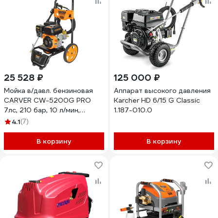
25 528 ₽
125 000 ₽
Мойка в/давл. бензиновая
Аппарат высокого давления
CARVER CW-5200G PRO
Karcher HD 6/15 G Classic
7лс, 210 бар, 10 л/мин,
1.187-010.0
латунь, самовсас, фрезы
4.1
(7)
4шт, колеса 01.023.00008
В корзину
В корзину