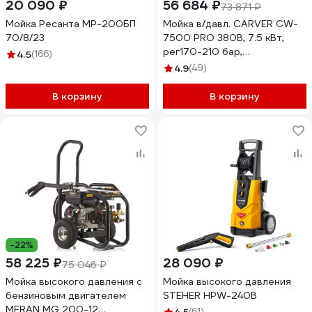
20 090 ₽
56 684 ₽
73 871 ₽
Мойка Ресанта МР-200БП
Мойка в/давл. CARVER CW-
70/8/23
7500 PRO 380В, 7.5 кВт,
рег170-210 бар,
4.5
(166)
латунь,самовсас, фрезы 4шт,
4.9
(49)
колеса, 6ш/п 01.023.00012
В корзину
В корзину
-22%
58 225 ₽
28 090 ₽
75 046 ₽
Мойка высокого давления с
Мойка высокого давления
бензиновым двигателем
STEHER HPW-240B
MERAN MG 200-12
(61)