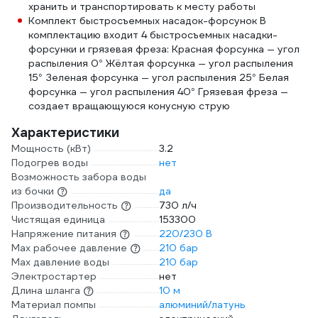
хранить и транспортировать к месту работы
Комплект быстросъемных насадок-форсунок В
комплектацию входит 4 быстросъемных насадки-
форсунки и грязевая фреза: Красная форсунка — угол
распыления 0° Жёлтая форсунка — угол распыления
15° Зеленая форсунка — угол распыления 25° Белая
форсунка — угол распыления 40° Грязевая фреза —
создает вращающуюся конусную струю
Характеристики
Мощность (кВт)
3.2
Подогрев воды
нет
Возможность забора воды
из бочки
да
Производительность
730 л/ч
Чистящая единица
153300
Напряжение питания
220/230 В
Мах рабочее давление
210 бар
Max давление воды
210 бар
Электростартер
нет
Длина шланга
10 м
Материал помпы
алюминий/латунь