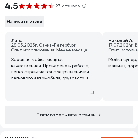
4.5
27 отзывов
Написать отзыв
Лана
Николай А.
28.05.2025
г. Санкт-Петербург
17.07.2024
г. 
Опыт использования: Менее месяца
Опыт использ
Хорошая мойка, мощная,
Мойка супер,
качественная. Проверена в работе,
машины, доро
легко справляется с загрязнениями
легкового автомобиля, грузового и
даже мини-экскаватора. Хорошо
отстирала ковры! Нужная вещь!
Посмотреть все отзывы