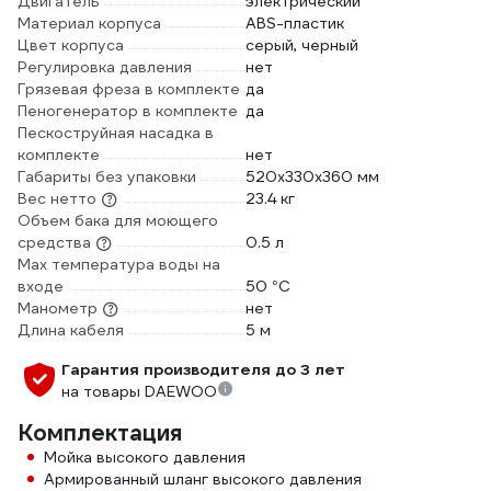
Двигатель
электрический
Материал корпуса
ABS-пластик
Цвет корпуса
серый, черный
Регулировка давления
нет
Грязевая фреза в комплекте
да
Пеногенератор в комплекте
да
Пескоструйная насадка в
комплекте
нет
Габариты без упаковки
520x330x360 мм
Вес нетто
23.4 кг
Объем бака для моющего
средства
0.5 л
Max температура воды на
входе
50 °С
Манометр
нет
Длина кабеля
5 м
Гарантия производителя до 3 лет
на товары DAEWOO
Комплектация
Мойка высокого давления
Армированный шланг высокого давления