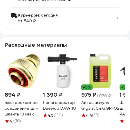
Курьером:
сегодня,
от 540 ₽
Расходные материалы
-9%
-9%
894 ₽
1 390 ₽
975 ₽
1 9
1 070 ₽
Быстросъёмное
Пеногенератор
Автошампунь
Шлан
соединение для
Daewoo DAW 10
Gigant 5л GGR-02
для 
шланга 19 мм с
PATR
4.3
(130)
4.4
(39)
аквастопом
322
4.1
(16)
5
(
Профитт