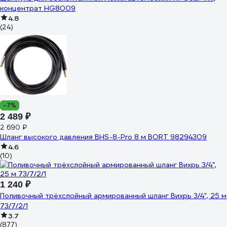
концентрат HG8009
4.8
(24)
-7%
2 489 ₽
2 690 ₽
Шланг высокого давления BHS-8-Pro 8 м BORT 98294309
4.6
(10)
1 240 ₽
Поливочный трёхслойный армированный шланг Вихрь 3/4", 25 м
73/7/2/1
3.7
(877)