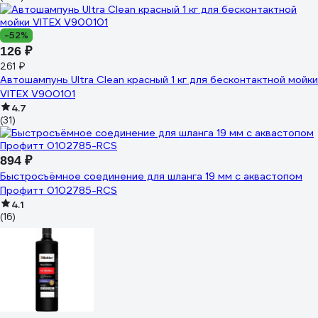
-52%
126 ₽
261 ₽
Автошампунь Ultra Clean красный 1 кг для бесконтактной мойки
VITEX V900101
4.7
(31)
894 ₽
Быстросъёмное соединение для шланга 19 мм с аквастопом
Профитт 0102785-RCS
4.1
(16)