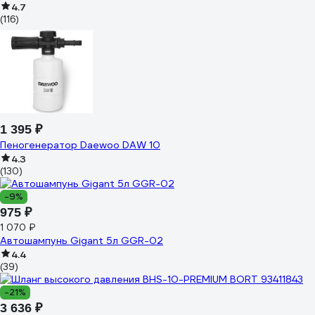
4.7
(116)
1 395 ₽
Пеногенератор Daewoo DAW 10
4.3
(130)
-9%
975 ₽
1 070 ₽
Автошампунь Gigant 5л GGR-02
4.4
(39)
-21%
3 636 ₽