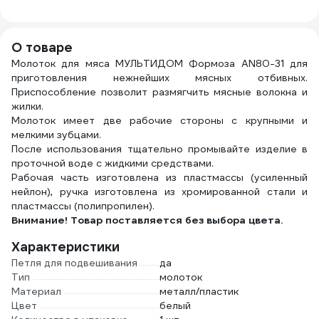
УДАЛИТЕЛЬ
в индивидуальном
Marvel Полевые
НАГАРА 6 кг
пакете 22-3040
цветы (Марвел)
026ЩП6
5л 1320518
О товаре
Молоток для мяса МУЛЬТИДОМ Формоза AN80-31 для
приготовления нежнейших мясных отбивных.
Приспособление позволит размягчить мясные волокна и
жилки.
Молоток имеет две рабочие стороны с крупными и
мелкими зубцами.
После использования тщательно промывайте изделие в
проточной воде с жидкими средствами.
Рабочая часть изготовлена из пластмассы (усиленный
нейлон), ручка изготовлена из хромированной стали и
пластмассы (полипропилен).
Внимание! Товар поставляется без выбора цвета.
Характеристики
Петля для подвешивания
да
Тип
молоток
Материал
металл/пластик
Цвет
белый