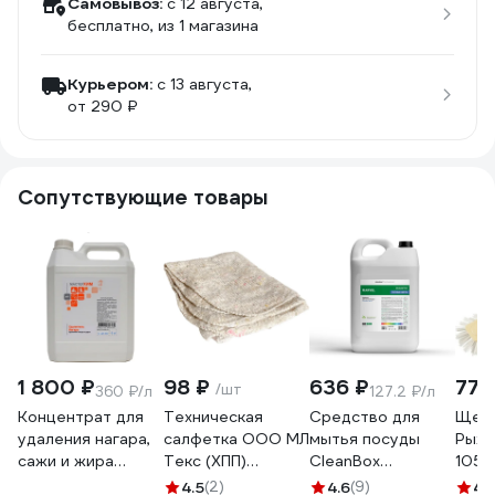
Самовывоз:
c 12 августа,
бесплатно
, из 1 магазина
Курьером:
c 13 августа,
от 290 ₽
Сопутствующие товары
1 800 ₽
98 ₽
636 ₽
77 
/шт
360 ₽/л
127.2 ₽/л
Концентрат для
Техническая
Средство для
Щетк
удаления нагара,
салфетка ООО МЛ
мытья посуды
Рыжи
сажи и жира
Текс (ХПП)
CleanBox
105
МАСТЕРХИМ
80x100 см, серая,
Professional
4.5
(2)
4.6
(9)
4.