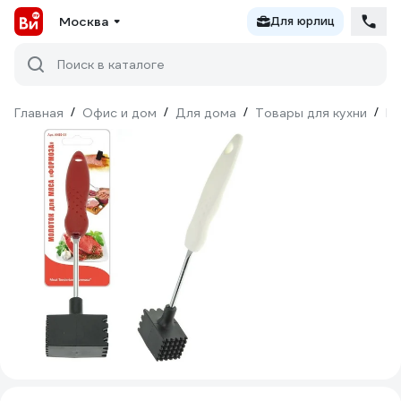
Москва
Для юрлиц
Поиск в каталоге
Главная
/
Офис и дом
/
Для дома
/
Товары для кухни
/
Ку