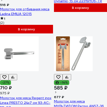
Dynamic, 15 см 22319/106-TR
516 ₽
В корзину
Молоток для отбивания мяса
Ladina EMILIA 12015
1
(2)
В корзину
-27%
-14%
585 ₽
710 ₽
975 ₽
677 ₽
Молоток для мяса Regent inox
Молоток для мяса
Linea PRESTO 24x7 см 93-AC-
МУЛЬТИДОМ Ретро AN57-36