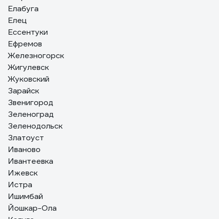
Елабуга
Елец
Ессентуки
Ефремов
Железногорск
Жигулевск
Жуковский
Зарайск
Звенигород
Зеленоград
Зеленодольск
Златоуст
Иваново
Ивантеевка
Ижевск
Истра
Ишимбай
Йошкар-Ола