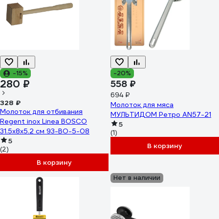
-15%
-20%
280 ₽
558 ₽
694 ₽
328 ₽
Молоток для мяса
Молоток для отбивания
МУЛЬТИДОМ Ретро AN57-21
Regent inox Linea BOSCO
5
31.5x8х5.2 см 93-BO-5-08
(1)
5
В корзину
(2)
В корзину
Нет в наличии