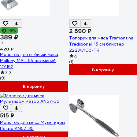
2 690 ₽
-9%
389 ₽
Топорик для мяса Tramontina
Tradicional, 15 см блистер
428 ₽
22234/106-TR
Молоток для отбивки мяса
4
Mallony MAL-55 алюминий
(1)
101152
В корзину
3.7
(9)
В корзину
515 ₽
Молоток для мяса Мультидом
Ретро AN57-35