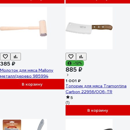
385 ₽
-12%
885 ₽
Молоток для мяса Mallony
металл/дерево 985994
1 001 ₽
В корзину
Топорик для мяса Tramontina
Сarbon 22956/006-TR
5
(1)
В корзину