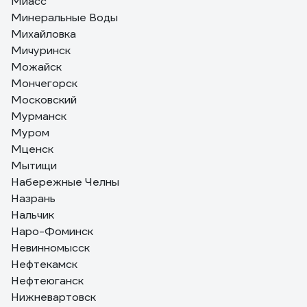
Миасс
Минеральные Воды
Михайловка
Мичуринск
Можайск
Мончегорск
Московский
Мурманск
Муром
Мценск
Мытищи
Набережные Челны
Назрань
Нальчик
Наро-Фоминск
Невинномысск
Нефтекамск
Нефтеюганск
Нижневартовск