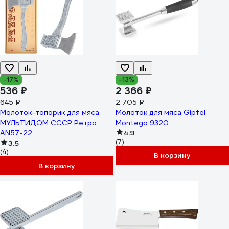
-17%
-13%
536 ₽
2 366 ₽
645 ₽
2 705 ₽
Молоток-топорик для мяса
Молоток для мяса Gipfel
МУЛЬТИДОМ СССР Ретро
Montego 9320
AN57-22
4.9
(7)
3.5
(4)
В корзину
В корзину