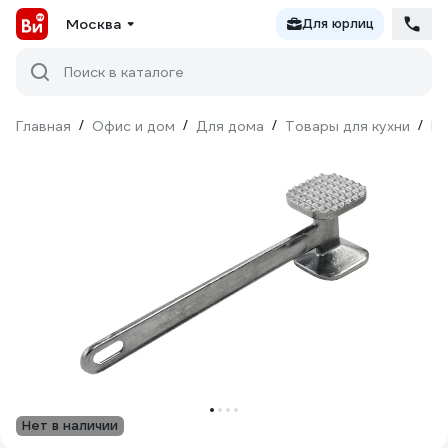
Москва
Для юрлиц
Поиск в каталоге
Главная
/
Офис и дом
/
Для дома
/
Товары для кухни
/
Ку
Нет в наличии