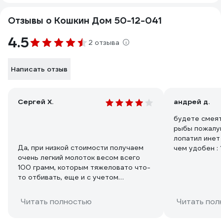
Отзывы о Кошкин Дом 50-12-041
4.5
2 отзыва
Написать отзыв
Сергей Х.
андрей д.
будете смеят
рыбы пожалуй
лопатил инет
Да, при низкой стоимости получаем
чем удобен : 
очень легкий молоток весом всего
рыбу в фарш 
100 грамм, которым тяжеловато что-
- плоская пл
то отбивать, еще и с учетом
размеру 3. дл
коротковатой рукояти. Хочется даже
цена смешна
вес прикрутить дополнительно к нему.
качества, же
Читать полностью
Читать пол
А так нормальный в остальном
одной головкой ( п