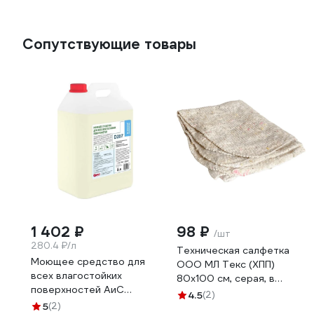
Сопутствующие товары
1 402 ₽
98 ₽
/шт
280.4 ₽/л
Техническая салфетка
Моющее средство для
ООО МЛ Текс (ХПП)
всех влагостойких
80x100 см, серая, в
поверхностей АиС
индивидуальном пакете
4.5
(2)
BIOSOAP Proffecional /
5
(2)
22-3040