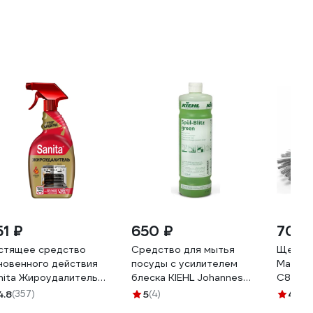
51 ₽
650 ₽
70 
стящее средство
Средство для мытья
Щетка 
новенного действия
посуды с усилителем
Martik
nita Жироудалитель
блеска KIEHL Johannes
С87КО
LD 500 мл 22804
KG Spül-Blitz green
4.8
(357)
5
(4)
4.5
(1
360
концентрат 1 л j555901