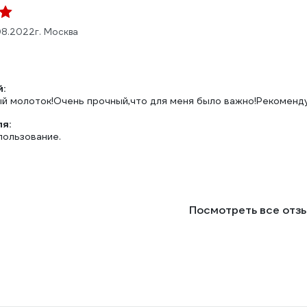
08.2022
г. Москва
:
й молоток!Очень прочный,что для меня было важно!Рекоменд
ля:
ользование.
Посмотреть все отз