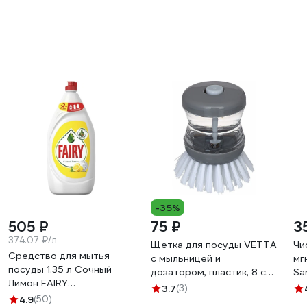
-35%
505 ₽
75 ₽
3
374.07 ₽/л
Щетка для посуды VETTA
Чи
Средство для мытья
с мыльницей и
мг
посуды 1.35 л Сочный
дозатором, пластик, 8 см
Sa
Лимон FAIRY
441-010
GO
3.7
(3)
0001009734 606526
4.9
(50)
25