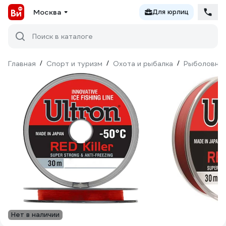
Москва
Для юрлиц
Поиск в каталоге
Главная
/
Спорт и туризм
/
Охота и рыбалка
/
Рыболовны
Нет в наличии