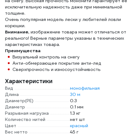
на снегу. Высокая прочность мононити гарантирует ее
исключительную надежность даже при минимальной
толщине.
Очень популярная модель лески у любителей ловли
корюшки.
Внимание
, изображение товара может отличаться от
реального! Верные параметры указаны в технических
характеристиках товара.
Преимущества
Визуальный контроль на снегу
Анти-обмерзающее покрытие анти-лед
Сверхпрочность и износоустойчивость
Характеристики
Вид
монофильная
Длина
30 м
Диаметр(PE)
0.3
Диаметр
0.1 мм
Разрывная нагрузка
1.3 кг
Количество нитей
нет шт
Цвет
красный
Вес нетто
45 г