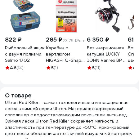
822 ₽
285 ₽
6 350 ₽
610
23.75 ₽/шт
Рыболовный ящик
Карабин с
Безынерционная
Вобл
с двумя полками
вертлюгом
катушка LUCKY
Cran
Salmo 1702
HIGASHI Q-Shaped
JOHN Vanrex BP 7
цвет
Snap, #12
3000FD LJ-1130FD
Arcti
4.6
(12)
5
(1)
5
(11)
4.
05197_4391
164L
О товаре
Ultron Red Killer – самая технологичная и инновационная
леска в зимней серии Ultron. Материал: сверхпрочный
сополимер с водоотталкивающим покрытием анти-лед.
Зимняя леска Ultron Red Killer сохраняет мягкость и
эластичность при температуре до -50°С. Ярко-красный
цвет лески обеспечивает отличный визуальный контроль