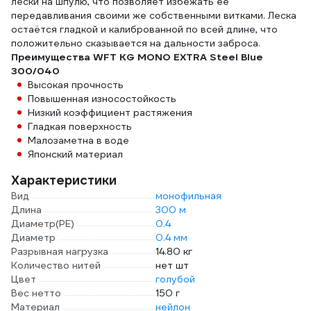
лески на шпулю, что позволяет избежать её
передавливания своими же собственными витками. Леска
остаётся гладкой и калиброванной по всей длине, что
положительно сказывается на дальности заброса.
Преимущества WFT KG MONO EXTRA Steel Blue
300/040
Высокая прочность
Повышенная износостойкость
Низкий коэффициент растяжения
Гладкая поверхность
Малозаметна в воде
Японский материал
Характеристики
Вид
монофильная
Длина
300 м
Диаметр(PE)
0.4
Диаметр
0.4 мм
Разрывная нагрузка
14.80 кг
Количество нитей
нет шт
Цвет
голубой
Вес нетто
150 г
Материал
нейлон