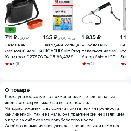
-6%
711 ₽
145 ₽
1 935 ₽
1 15
760 ₽
8.06 ₽/шт
Helios Кан
Заводные кольца
Рыболовный
Безы
живцовый черный
HIGASHI Split Ring,
телескопический
кату
10 литров 027670
#4 05196_4389
багор Salmo ICE
Snipe
GAFF 62 ZG-62
20RD
4.9
(8)
5
(4)
4.
5220
О товаре
Леска универсального применения, изготовленная из
японского сырья высочайшего качества.
Малорастяжимая, с высокими показателями прочности
как линейной, так и на узле, она практически неразличима
в воде за счёт своего голубоватого цвета.
Особого внимания заслуживает параллельная намотка