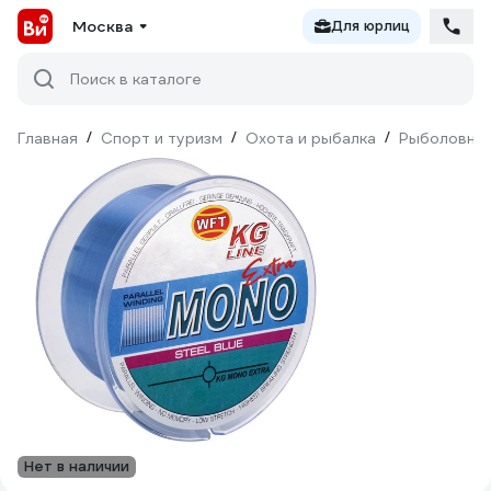
Москва
Для юрлиц
Поиск в каталоге
Главная
/
Спорт и туризм
/
Охота и рыбалка
/
Рыболовны
Нет в наличии