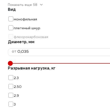
Показать еще 58
Вид
монофильная
плетеный шнур
флюорокарбоновая
Диаметр, мм
от
Разрывная нагрузка, кг
2.3
2.50
2.9
3