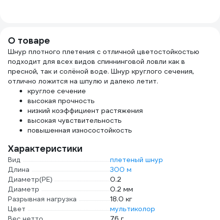
5220
О товаре
Шнур плотного плетения с отличной цветостойкостью
подходит для всех видов спиннинговой ловли как в
пресной, так и солёной воде. Шнур круглого сечения,
отлично ложится на шпулю и далеко летит.
круглое сечение
высокая прочность
низкий коэффициент растяжения
высокая чувствительность
повышенная износостойкость
Характеристики
Вид
плетеный шнур
Длина
300 м
Диаметр(PE)
0.2
Диаметр
0.2 мм
Разрывная нагрузка
18.0 кг
Цвет
мультиколор
Вес нетто
76 г