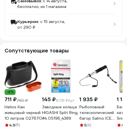
Самовывоз:
c 14 августа,
бесплатно
, из 1 магазина
Курьером:
c 15 августа,
от 290 ₽
Сопутствующие товары
-6%
711 ₽
145 ₽
1 935 ₽
1 15
760 ₽
8.06 ₽/шт
Helios Кан
Заводные кольца
Рыболовный
Безы
живцовый черный
HIGASHI Split Ring,
телескопический
кату
10 литров 027670
#4 05196_4389
багор Salmo ICE
Snipe
GAFF 62 ZG-62
20RD
4.9
(8)
5
(4)
4.