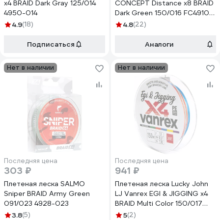
х4 BRAID Dark Gray 125/014
CONCEPT Distance х8 BRAID
4950-014
Dark Green 150/016 FC4910-
016
4.9
(18)
4.8
(22)
Подписаться
Аналоги
Нет в наличии
Нет в наличии
Последняя цена
Последняя цена
303 ₽
941 ₽
Плетеная леска SALMO
Плетеная леска Lucky John
Sniper BRAID Army Green
LJ Vanrex EGI & JIGGING х4
091/023 4928-023
BRAID Multi Color 150/017
LJ4108-017
3.8
(5)
5
(2)