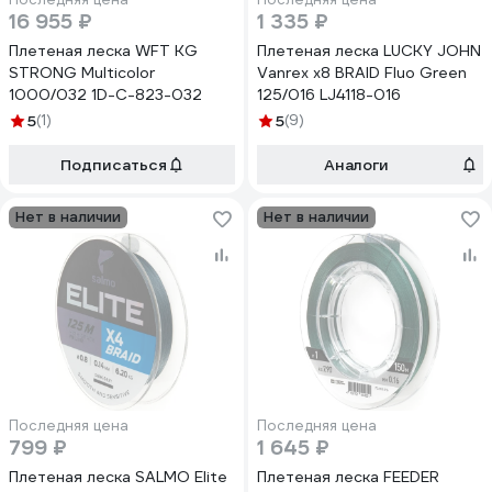
16 955 ₽
1 335 ₽
Плетеная леска WFT KG
Плетеная леска LUCKY JOHN
STRONG Multicolor
Vanrex х8 BRAID Fluo Green
1000/032 1D-C-823-032
125/016 LJ4118-016
5
(1)
5
(9)
Подписаться
Аналоги
Нет в наличии
Нет в наличии
Последняя цена
Последняя цена
799 ₽
1 645 ₽
Плетеная леска SALMO Elite
Плетеная леска FEEDER