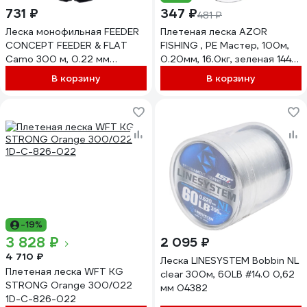
731 ₽
347 ₽
481 ₽
Леска монофильная FEEDER
Плетеная леска AZOR
CONCEPT FEEDER & FLAT
FISHING , PE Мастер, 100м,
Camo 300 м, 0.22 мм
0.20мм, 16.0кг, зеленая 144-
FC4005-022
024
В корзину
В корзину
-19%
3 828 ₽
2 095 ₽
4 710 ₽
Леска LINESYSTEM Bobbin NL
Плетеная леска WFT KG
clear 300м, 60LB #14.0 0,62
STRONG Orange 300/022
мм 04382
1D-C-826-022