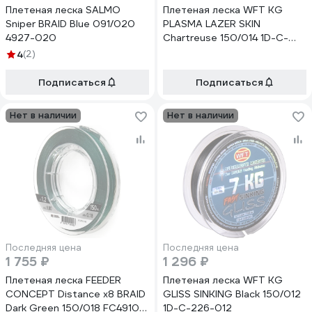
Плетеная леска SALMO
Плетеная леска WFT KG
Sniper BRAID Blue 091/020
PLASMA LAZER SKIN
4927-020
Chartreuse 150/014 1D-C-
659-014
4
(2)
Подписаться
Подписаться
Нет в наличии
Нет в наличии
Последняя цена
Последняя цена
1 755 ₽
1 296 ₽
Плетеная леска FEEDER
Плетеная леска WFT KG
CONCEPT Distance х8 BRAID
GLISS SINKING Black 150/012
Dark Green 150/018 FC4910-
1D-C-226-012