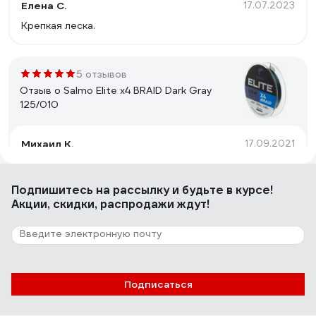
Елена С.
17.07.2023
Крепкая леска.
5 отзывов
Отзыв о Salmo Elite х4 BRAID Dark Gray
125/010
Михаил К.
17.09.2021
Качество.
Подпишитесь
на рассылку
и будьте в курсе!
Акции, скидки, распродажи ждут!
20 отзывов
Отзыв о Lucky John Vanrex х8 BRAID Fluo
Green 125/012
Олег А.
23.07.2022
Подписаться
Прочная, летит хорошо