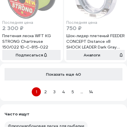
Последняя цена
Последняя цена
2 300 ₽
750 ₽
Плетеная леска WFT KG
Шок-лидер плетеный FEEDER
STRONG Chartreuse
CONCEPT Distance х8
150/022 1D-C-815-022
SHOCK LEADER Dark Gray
100 м, 0.20 мм FC4916-020
Подписаться
Аналоги
Показать еще 40
1
2
3
4
5
...
14
Часто ищут
Флюрокарбоновая леска для рыбалки