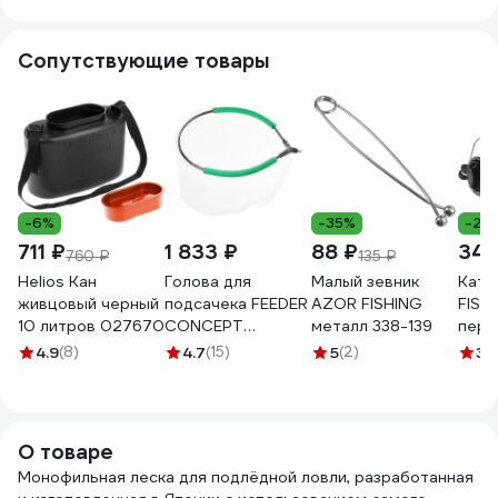
008
012
014
016
Сопутствующие товары
-6%
-35%
-28
711 ₽
1 833 ₽
88 ₽
340
760 ₽
135 ₽
Helios Кан
Голова для
Малый зевник
Кату
живцовый черный
подсачека FEEDER
AZOR FISHING
FISHING S
10 литров 027670
CONCEPT
металл 338-139
пере
35х35см, леска
фрикц
4.9
(8)
4.7
(15)
5
(2)
3
(
FC3535-025LN
метал
леск
142-
О товаре
Монофильная леска для подлёдной ловли, разработанная