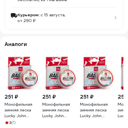
Курьером:
c 15 августа,
от 290 ₽
Аналоги
251 ₽
251 ₽
251 ₽
251
Монофильная
Монофильная
Монофильная
Моно
зимняя леска
зимняя леска
зимняя леска
зимн
Lucky John
Lucky John
Lucky John
Luck
BASARA Red 30 м,
BASARA Red 30 м,
BASARA Red 30 м,
BASA
3
(1)
0.08 мм LJ4002-
0.12 мм LJ4002-
0.14 мм LJ4002-
0.16