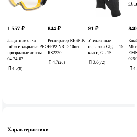
1 557 ₽
844 ₽
91 ₽
840
Защитные очки
Респиратор RESPIK
Утепленные
Комб
Inforce закрытые PRO
FFP2 NR D 10шт
перчатки Gigant 15
Mic
прозрачные линзы
RS2220
класс, GL 15
EMN
04-24-02
026
4.7
(26)
3.8
(72)
4.5
(8)
4.
Характеристики