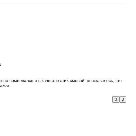
5
льно сомневался я в качестве этих смесей, но оказалось, что
такое
0
0