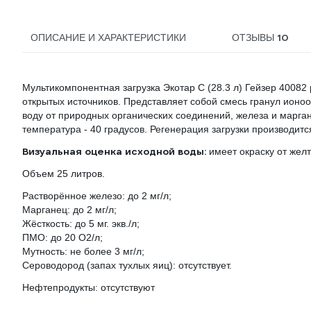
10
ОПИСАНИЕ И ХАРАКТЕРИСТИКИ
ОТЗЫВЫ
Мультикомпонентная загрузка Экотар С (28.3 л) Гейзер 40082 
открытых источников. Представляет собой смесь гранул ион
воду от природных органических соединений, железа и марга
температура - 40 градусов. Регенерация загрузки производит
Визуальная оценка исходной воды:
имеет окраску от желт
Объем 25 литров.
Растворённое железо: до 2 мг/л;
Марганец: до 2 мг/л;
Жёсткость: до 5 мг. экв./л;
ПМО: до 20 O2/л;
Мутность: не более 3 мг/л;
Сероводород (запах тухлых яиц): отсутствует.
Нефтепродукты: отсутствуют