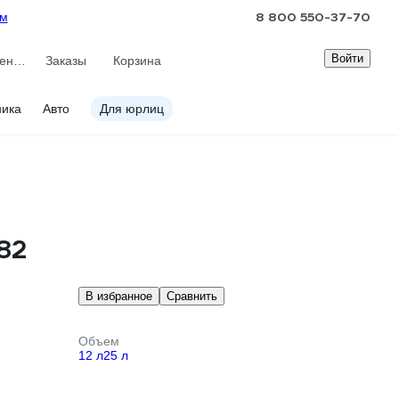
8 800 550-37-70
ам
Войти
Сравнение
Заказы
Корзина
ника
Авто
Для юрлиц
82
В избранное
Сравнить
Объем
12 л
25 л