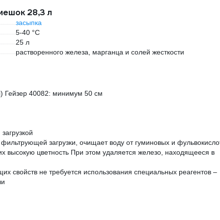
мешок 28,3 л
засыпка
5-40 °С
25 л
растворенного железа, марганца и солей жесткости
л) Гейзер 40082: минимум 50 см
 загрузкой
фильтрующей загрузки, очищает воду от гуминовых и фульвокислот
х высокую цветность При этом удаляется железо, находящееся в
х свойств не требуется использования специальных реагентов –
ли