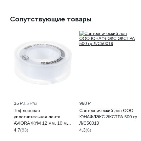
Сопутствующие товары
35 ₽
3.5 ₽/м
968 ₽
Тефлоновая
Сантехнический лен ООО
уплотнительная лента
ЮНАФЛЭКС ЭКСТРА 500 гр
AVIORA ФУМ 12 мм, 10 м
Л/С50019
302-117
4.7
(83)
4.3
(6)