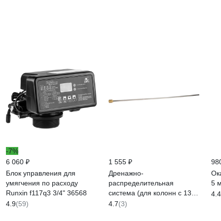
-7%
6 060 ₽
1 555 ₽
98
Блок управления для
Дренажно-
Ок
умягчения по расходу
распределительная
5 
Runxin f117q3 3/4" 36568
система (для колонн с 13
4.4
по 14) Гейзер 34402
4.9
(59)
4.7
(3)