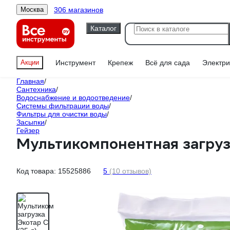
306 магазинов
Москва
Каталог
Акции
Инструмент
Крепеж
Всё для сада
Электри
Главная
/
Сантехника
/
Водоснабжение и водоотведение
/
Системы фильтрации воды
/
Фильтры для очистки воды
/
Засыпки
/
Гейзер
Мультикомпонентная загрузк
Код товара:
15525886
5
(10 отзывов)