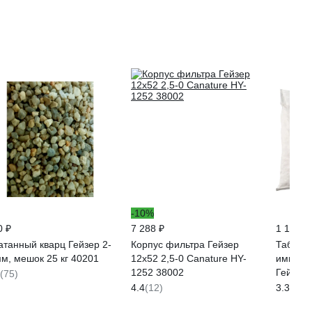
-10%
0 ₽
7 288 ₽
1 150 ₽
атанный кварц Гейзер 2-
Корпус фильтра Гейзер
Таблет
мм, мешок 25 кг 40201
12х52 2,5-0 Canature HY-
импортн
1252 38002
Гейзер 
(75)
4.4
(12)
3.3
(94)