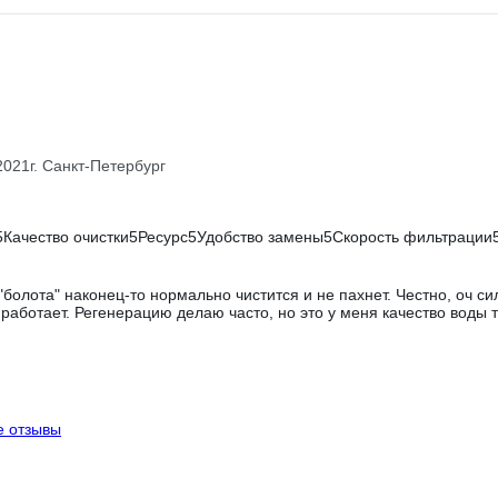
2021
г. Санкт-Петербург
5
Качество очистки
5
Ресурс
5
Удобство замены
5
Скорость фильтрации
"болота" наконец-то нормально чистится и не пахнет. Честно, оч си
работает. Регенерацию делаю часто, но это у меня качество воды 
е отзывы