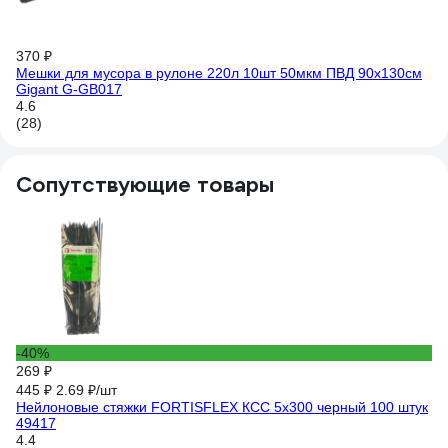
370 ₽
34
Мешки для мусора в рулоне 220л 10шт 50мкм ПВД 90х130см
Ме
Gigant G-GB017
Gi
4.6
4.
(28)
(2
Сопутствующие товары
-40%
26
269 ₽
Ме
л,
445 ₽
2.69 ₽/шт
5
Нейлоновые стяжки FORTISFLEX КСС 5х300 черный 100 штук
(1
49417
4.4