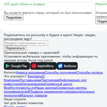
120 дней обмен и возврат
Ремонт
Вы можете вернуть товар, который не был использован
Устран
сервис
Подробнее
Подро
Подпишитесь
на рассылку
и будьте в курсе! Акции, скидки,
распродажи ждут!
Подписаться
Оригинальные товары с гарантией!
Установите мобильное приложение, чтобы информация по
заказам всегда была под рукой
Каталог
Адреса магазинов
Способы получения
Способы оплаты
Что улучшить?
Контакты
О
Компании
Поставщикам
Партнерам
Информация для
инвесторов
Организациям
Сервисный центр
ВсеИнструменты.ру
Наши закупки
Сервисные центры
производителей
Правила применения рекомендательных
технологий
Каталог товаров
Наши соцсети
Чат для бизнес-клиентов
Подать заявку