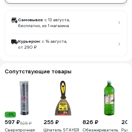
Самовывоз:
c 13 августа,
бесплатно
, из 1 магазина
Курьером:
c 14 августа,
от 290 ₽
Сопутствующие товары
-5%
597 ₽
255 ₽
826 ₽
202
628 ₽
Сверхпрочная
Шпатель STAYER
Обезжириватель
Руло