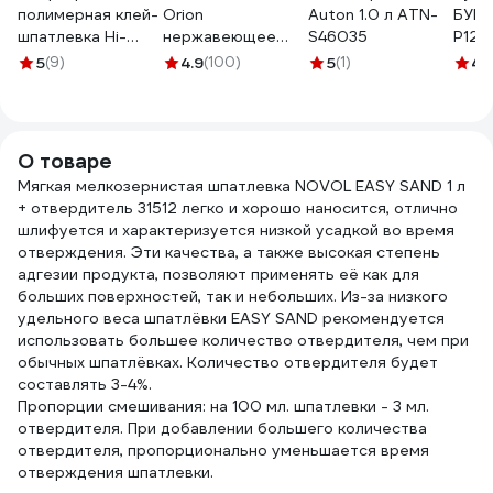
полимерная клей-
Orion
Auton 1.0 л ATN-
БУМ 
шпатлевка Hi-
нержавеющее
S46035
P120
Gear Быстрая
профилированное
afr1
5
(9)
4.9
(100)
5
(1)
4.
сталь HG6002
полотно, 2к ручка,
100мм 10041-10
О товаре
Мягкая мелкозернистая шпатлевка NOVOL EASY SAND 1 л
+ отвердитель 31512 легко и хорошо наносится, отлично
шлифуется и характеризуется низкой усадкой во время
отверждения. Эти качества, а также высокая степень
адгезии продукта, позволяют применять её как для
больших поверхностей, так и небольших. Из-за низкого
удельного веса шпатлёвки EASY SAND рекомендуется
использовать большее количество отвердителя, чем при
обычных шпатлёвкax. Количество отвердителя будет
составлять 3-4%.
Пропорции смешивания: на 100 мл. шпатлевки - 3 мл.
отвердителя. При добавлении большего количества
отвердителя, пропорционально уменьшается время
отверждения шпатлевки.