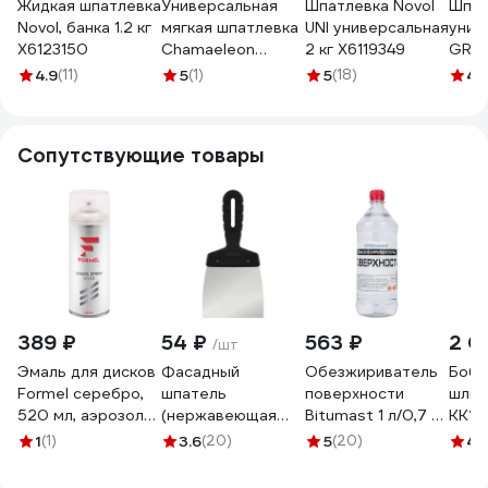
Жидкая шпатлевка
Универсальная
Шпатлевка Novol
Шпат
Novol, банка 1.2 кг
мягкая шпатлевка
UNI универсальная
унив
X6123150
Chamaeleon
2 кг X6119349
GREE
(вкл.отвердитель)
UNIV
4.9
(11)
5
(1)
5
(18)
4.
1,85 кг 15056
1800
1800
Сопутствующие товары
389 ₽
54 ₽
563 ₽
2 0
/шт
Эмаль для дисков
Фасадный
Обезжириватель
Боби
Formel серебро,
шпатель
поверхности
шлиф
520 мл, аэрозоль
(нержавеющая
Bitumast 1 л/0,7 кг
KK19J
FM-4011
сталь, 100 мм)
4607952901148
мм; 
1
(1)
3.6
(20)
5
(20)
4.
Biber 35204
960
тов-048238