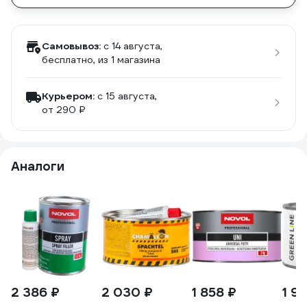
Самовывоз:
c 14 августа,
бесплатно
, из 1 магазина
Курьером:
c 15 августа,
от 290 ₽
Аналоги
2 386 ₽
2 030 ₽
1 858 ₽
1 91