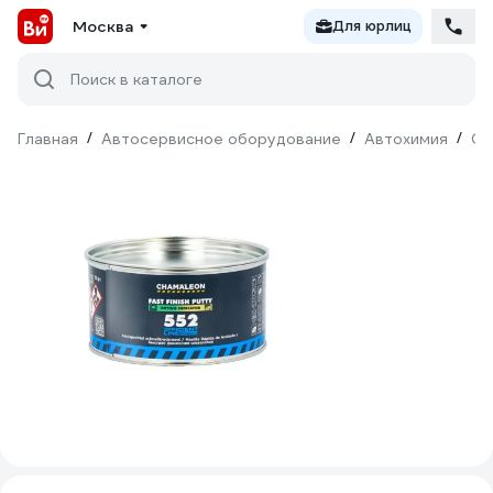
Москва
Для юрлиц
Поиск в каталоге
Главная
/
Автосервисное оборудование
/
Автохимия
/
Ср