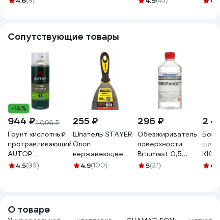
4.6
(9)
4.9
(43)
4.
вкл.отвердитель
ELASTIC 1 кг S1-
3832
1кг 15015
038EL-1000
Сопутствующие товары
-14%
944 ₽
255 ₽
296 ₽
2 4
1 096 ₽
Грунт кислотный
Шпатель STAYER
Обезжириватель
Боби
протравливающий
Orion
поверхности
шлиф
AUTOP
нержавеющее
Bitumast 0,5
KK19J
Professional №8,
профилированное
л/0,35 кг
мм; 
4.5
(99)
4.9
(100)
5
(21)
4.
зелёный, аэрозоль
полотно, 2к ручка,
4607952901131
960
520 мл ATP-
100мм 10041-10
A07521
О товаре