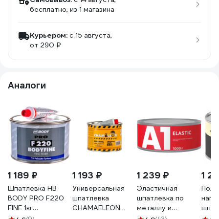
бесплатно
, из 1 магазина
Курьером:
c 15 августа,
от 290 ₽
Аналоги
1 189 ₽
1 193 ₽
1 239 ₽
1 2
Шпатлевка HB
Универсальная
Эластичная
Поли
BODY PRO F220
шпатлевка
шпатлевка по
напо
FINE 1кг
CHAMAELEON
металлу и
шпат
2200100001
среднезернистая
пластику А1
Stan