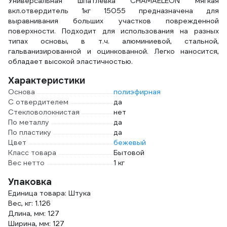
Универсальная шпатлевка CHAMAELEON мягкая
вкл.отвердитель 1кг 15055 предназначена для
выравнивания больших участков поврежденной
поверхности. Подходит для использования на разных
типах основы, в т.ч. алюминиевой, стальной,
гальванизированной и оцинкованной. Легко наносится,
обладает высокой эластичностью.
Характеристики
Основа
полиэфирная
С отвердителем
да
Стекловолокнистая
нет
По металлу
да
По пластику
да
Цвет
бежевый
Класс товара
Бытовой
Вес нетто
1 кг
Упаковка
Единица товара: Штука
Вес, кг: 1.126
Длина, мм: 127
Ширина, мм: 127