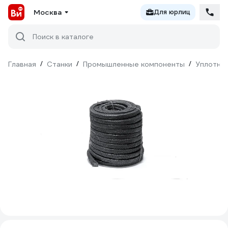
Москва
Для юрлиц
Поиск в каталоге
Главная
/
Станки
/
Промышленные компоненты
/
Уплотни