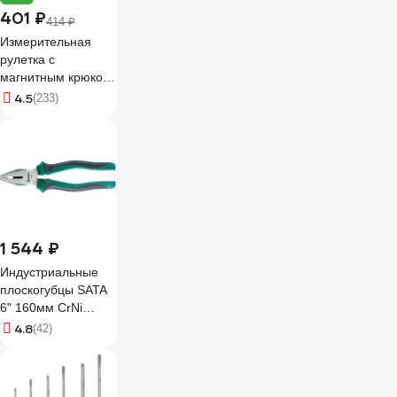
401 ₽
414 ₽
Измерительная
рулетка с
магнитным крюком,
5x25мм Gigant
4.5
(233)
GWM525
1 544 ₽
Индустриальные
плоскогубцы SATA
6" 160мм CrNi
+30% прочности.
4.8
(42)
Эталон для
тяжёлых
производств.
70301A