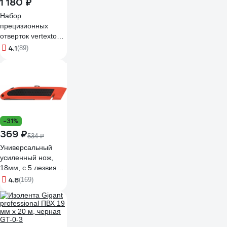
1 180 ₽
Набор
прецизионных
отверток vertextools
115 предметов
4.1
(89)
0033-115
-31%
369 ₽
534 ₽
Универсальный
усиленный нож,
18мм, с 5 лезвиями
в наборе Gigant
4.8
(169)
GWK 625