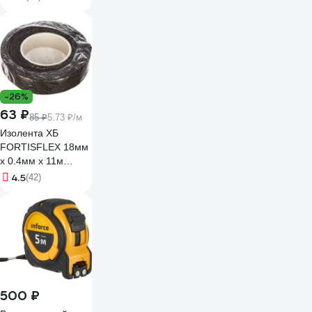
винтовым зажимом
06-02-12
-26%
63 ₽
85 ₽
5.73 ₽/м
Изолента ХБ
FORTISFLEX 18мм
х 0.4мм х 11м
черная 71242
4.5
(42)
500 ₽