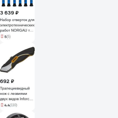
3 639 ₽
Набор отверток для
электротехнических
работ NORGAU тип
N140PBS 6
5
(5)
предметов
062250001
692 ₽
Трапециевидный
нож с лезвиями
двух видов Inforce
06-02-08
4.4
(110)