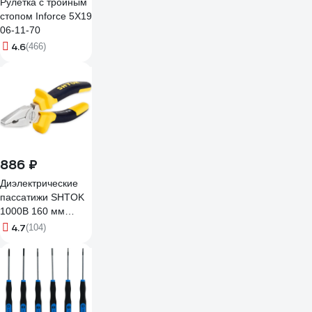
Рулетка с тройным
стопом Inforce 5Х19
06-11-70
4.6
(466)
886 ₽
Диэлектрические
пассатижи SHTOK
1000В 160 мм
08103
4.7
(104)