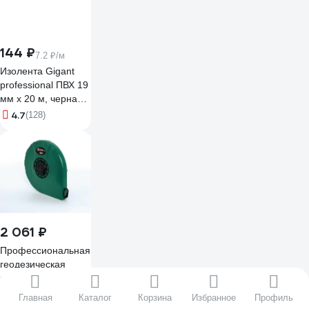
144 ₽
7.2 ₽/м
Изолента Gigant
professional ПВХ 19
мм х 20 м, черная
GT-0-3
4.7
(128)
2 061 ₽
Профессиональная
геодезическая
рулетка из
армированного
5
(4)
Главная
Каталог
Корзина
Избранное
Профиль
стекловолокна