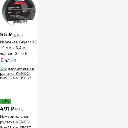
96 ₽
15 ₽/м
Изолента Gigant ХБ
19 мм х 6,4 м,
черная GT-0-5
4.1
(50)
-3%
491 ₽
508 ₽
Измерительная
рулетка KENDO
8мх25 мм 35057