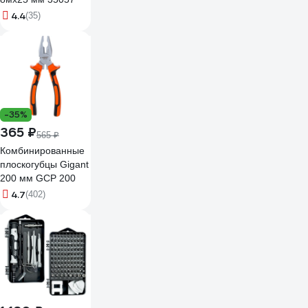
4.4
(35)
-35%
365 ₽
565 ₽
Комбинированные
плоскогубцы Gigant
200 мм GCP 200
4.7
(402)