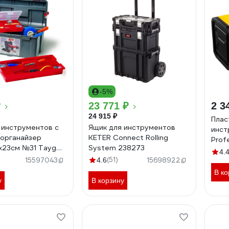
-5%
₽
23 771 ₽
2 3
24 915 ₽
Плас
 инструментов с
Ящик для инструментов
инст
 органайзер
KETER Connect Rolling
Prof
5х23см №31 Tayg
System 238273
3816
4.
004
(51)
15597043
4.6
15698922
В ко
у
В корзину