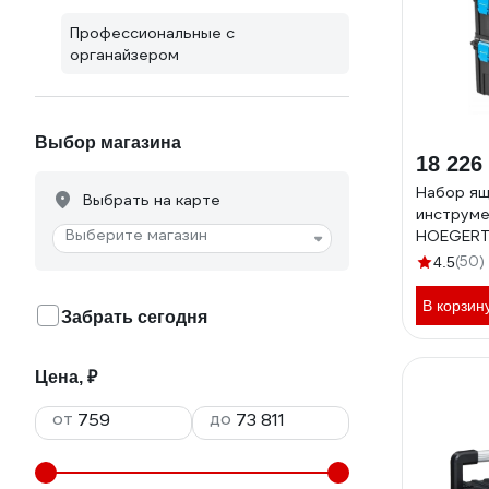
Профессиональные с
органайзером
Выбор магазина
18 226
Набор ящ
Выбрать на карте
инструмен
Выберите магазин
HOEGERT
530x355
(50)
4.5
В корзин
Забрать сегодня
Цена, ₽
от
до