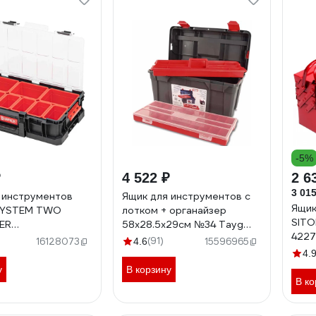
-5%
₽
4 522 ₽
2 6
3 015
 инструментов
Ящик для инструментов с
Ящик
SYSTEM TWO
лотком + органайзер
SITO
ER
58х28.5х29см №34 Tayg
4227
125мм 10501273
TAY-134005
(91)
16128073
4.6
15596965
4.
у
В корзину
В ко