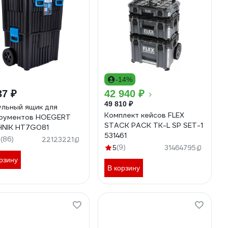
-14%
37 ₽
42 940 ₽
49 810 ₽
льный ящик для
Комплект кейсов FLEX
рументов HOEGERT
STACK PACK TK-L SP SET-1
NIK HT7G081
531461
(86)
9
22123221
(9)
5
31464795
рзину
В корзину