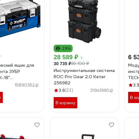
-19%
₽
28 589 ₽
6 5
35 100 ₽
30 735 ₽
еский ящик для
Моду
Инструментальная система
нта ЗУБР
инст
ROC Pro Gear 2.0 Keter
-18"
TECH
256982
онал 38153-18
15890352
3.
(22)
3.8
31941960
у
В ко
В корзину