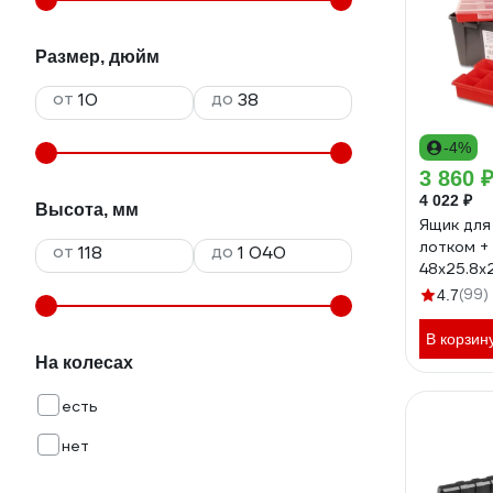
Размер, дюйм
от
до
-4%
3 860 
4 022 ₽
Высота, мм
Ящик для
лотком +
от
до
48х25.8х
TAY-133
(99)
4.7
В корзин
На колесах
есть
нет