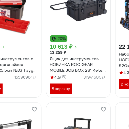
-20%
₽
10 613 ₽
22 
13 259 ₽
Набо
 инструментов с
Ящик для инструментов
HOE
 органайзер
НОВИНКА ROC GEAR
520x
25.5см №33 Tayg
MOBILE JOB BOX 28" Keter
HT7
4.
008
257189
(15)
15596964
4.5
31941600
В ко
у
В корзину