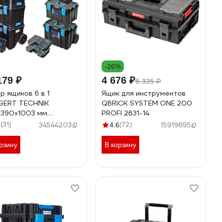
-26%
179 ₽
4 676 ₽
6 335 ₽
р ящиков 6 в 1
Ящик для инструментов
GERT TECHNIK
QBRICK SYSTEM ONE 200
390x1003 мм
PROFI 2631-14
G500-S1
(31)
(72)
3
34544203
4.6
15919695
рзину
В корзину