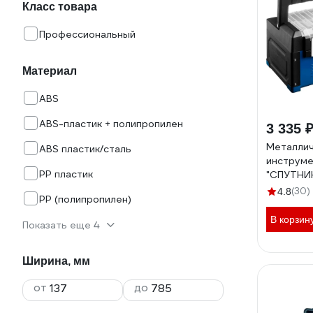
Класс товара
Профессиональный
Материал
ABS
ABS-пластик + полипропилен
3 335 
Металлич
ABS пластик/сталь
инструме
PP пластик
"СПУТНИК
Професси
(30)
4.8
PP (полипропилен)
В корзин
Показать еще 4
Ширина, мм
от
до