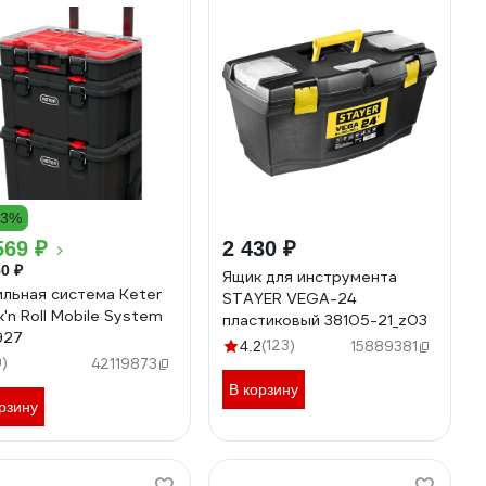
23%
569 ₽
2 430 ₽
0 ₽
Ящик для инструмента
льная система Keter
STAYER VEGA-24
k'n Roll Mobile System
пластиковый 38105-21_z03
927
(123)
4.2
15889381
9)
42119873
В корзину
рзину