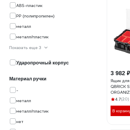
ABS-пластик
PP (полипропилен)
металл
металл/пластик
Показать еще 3
Ударопрочный корпус
3 982 
Материал ручки
Ящик для
QBRICK 
-
ORGANIZ
526x307x
(20)
4.7
металл
металл/пластик
В корзин
нет