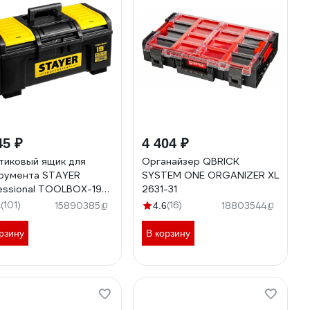
45 ₽
4 404 ₽
тиковый ящик для
Органайзер QBRICK
румента STAYER
SYSTEM ONE ORGANIZER XL
essional TOOLBOX-19
2631-31
7-19
(101)
(16)
4
15890385
4.6
18803544
рзину
В корзину