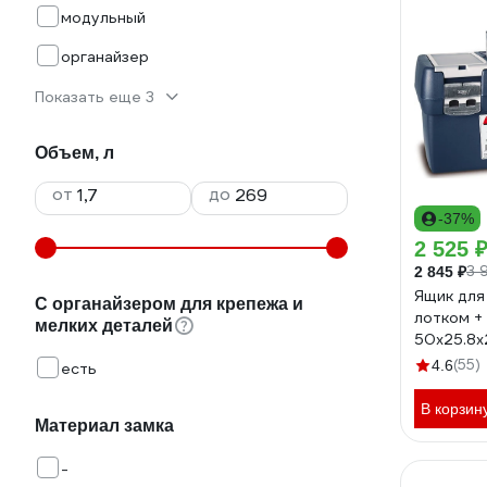
модульный
органайзер
Показать еще 3
Объем, л
от
до
-37%
2 525 
3 
2 845 ₽
Ящик для
С органайзером для крепежа и
лотком +
мелких деталей
50х25.8х
TAY-1160
(55)
4.6
есть
В корзин
Материал замка
-