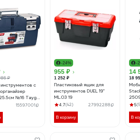
-24%
-
₽
955 ₽
14 
986 ₽
1 252 ₽
18 95
Пластиковый ящик для
Моби
 инструментов с
инструментов DUEL 19"
Stac
 органайзер
ML.03 19
250
25.5см №16 Tayg
01
(42)
(
4.7
27992288
5
15597001
В корзину
В ко
у