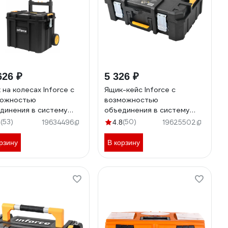
626 ₽
5 326 ₽
 на колесах Inforce с
Ящик-кейс Inforce с
можностью
возможностью
динения в систему
объединения в систему
ULAR SYSTEM 06-20-
MODULAR SYSTEM 06-20-
(53)
(50)
6
19634496
4.8
19625502
12
рзину
В корзину