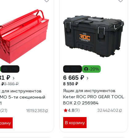
-17%
-22%
-20%
31 ₽
6 665 ₽
3 186 ₽
8 550 ₽
 ₽
Ящик для инструментов
 для инструментов
Keter ROC PRO GEAR TOOL
MO 5-ти секционный
BOX 2.0 256984
1
(9)
(21)
4.8
32442402
9
16192363
В корзину
рзину