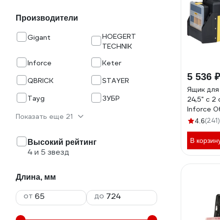
Производители
HOEGERT
Gigant
TECHNIK
Inforce
Keter
5 536 
QBRICK
STAYER
Ящик для
Tayg
ЗУБР
24,5" с 2
Inforce 
Показать еще 21
(241)
4.6
В корзин
Высокий рейтинг
4 и 5 звезд
Длина, мм
от
до