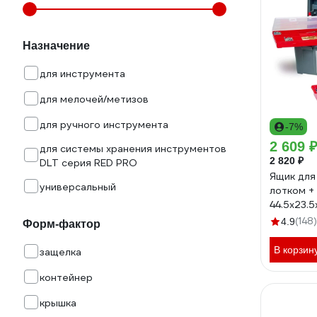
Назначение
для инструмента
для мелочей/метизов
для ручного инструмента
-7%
2 609 
для системы хранения инструментов
2 820 ₽
DLT серия RED PRO
Ящик для
универсальный
лотком +
44.5х23.
TAY-131
(148)
4.9
Форм-фактор
В корзин
защелка
контейнер
крышка