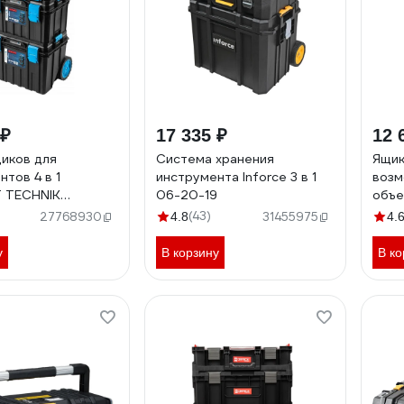
 ₽
17 335 ₽
12 
иков для
Система хранения
Ящик
тов 4 в 1
инструмента Inforce 3 в 1
воз
 TECHNIK
06-20-19
объе
x825 мм HT7G500
MOD
(43)
27768930
4.8
31455975
4.
13
у
В корзину
В ко