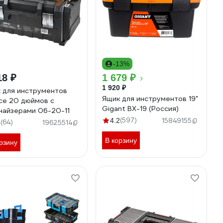
-13%
18 ₽
1 679 ₽
1 920 ₽
 для инструментов
Ящик для инструментов 19"
rce 20 дюймов c
Gigant BX-19 (Россия)
найзерами 06-20-11
(597)
4.2
15849155
(64)
4
19625514
В корзину
рзину