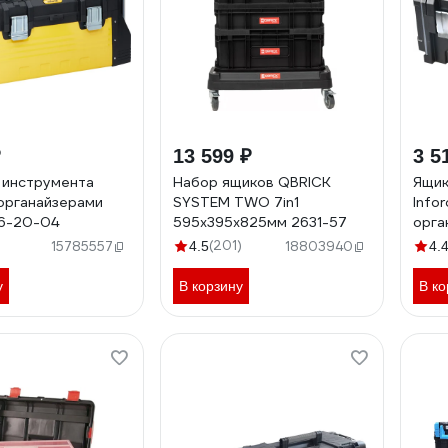
₽
13 599 ₽
3 5
 инструмента
Набор ящиков QBRICK
Ящик
 органайзерами
SYSTEM TWO 7in1
Info
06-20-04
595х395х825мм 2631-57
орга
(201)
15785557
4.5
18803940
4.
у
В корзину
В ко