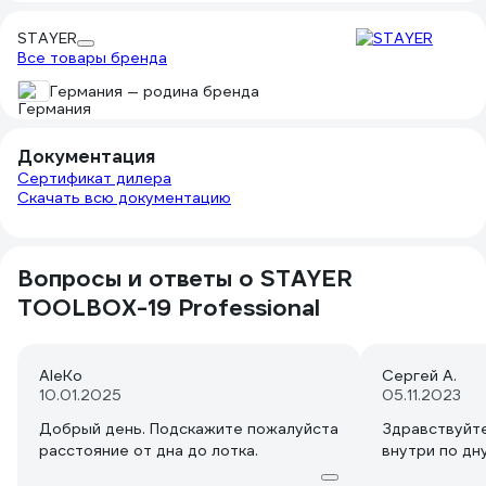
Вставать на него я бы не стал - рёбер
STAYER
жёсткости нет. Петли выглядят
Все товары бренда
хлипкими, но сломать их можно только
специально выгнув крышку назад.
Германия — родина бренда
Не думаю, что этот ящик очень сильно
уступает оригинальному Стенли, было
бы интересно сравнить. Но покупать
Документация
кусок пластика по цене,
Сертификат дилера
приближающейся к стоимости
Скачать всю документацию
инструмента внутри, как-то не
хочется. Если аккуратно обращаться,
прослужит долго.
Вопросы и ответы о STAYER
TOOLBOX-19 Professional
AleKo
Сергей А.
10.01.2025
05.11.2023
Добрый день. Подскажите пожалуйста
Здравствуйте
расстояние от дна до лотка.
внутри по дн