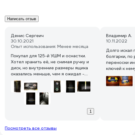
Написать отзыв
Денис Сергеич
Владимир А.
30.10.2021
10.11.2022
Опыт использования: Менее месяца
Долго искал 
Покупал для 125-й УШМ и оснастки.
болгарки, по
Хотел хранить её, не снимая ручку и
переноски ин
диск, но внутренние размеры ящика
ключей к нему
оказались меньше, чем я ожидал -
там мешается
болгарка влезает впритык, царапая
предложенны
диском стенки ящика, придётся
он самый опт
откручивать ручку. Внутренние
положил карт
размеры: длина 460 мм, ширина в
гремело при 
узком месте 200 мм, ширина в
Покупкой дов
широком месте 220 мм, высота до
1
края крышки 230 мм, глубина лотка 40
мм. Думал куда складывать диски,
Посмотреть все отзывы
оказалось, что 125-е диски чётко
помещаются в лотке.