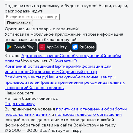
Подпишитесь
на рассылку
и будьте в курсе! Акции, скидки,
распродажи ждут!
Подписаться
Оригинальные товары с гарантией!
Установите мобильное приложение, чтобы информация
по заказам всегда была под рукой
Каталог
Адреса магазинов
Способы получения
Способы
оплаты
Что улучшить?
Контакты
О
Компании
Поставщикам
Партнерам
Информация для
инвесторов
Организациям
Сервисный центр
ВсеИнструменты.ру
Наши закупки
Сервисные центры
производителей
Правила применения рекомендательных
технологий
Каталог товаров
Наши соцсети
Чат для бизнес-клиентов
Подать заявку
Вы принимаете условия
политики в отношении обработки
персональных данных
и
пользовательского соглашения
каждый раз, когда оставляете свои данные в любой
форме обратной связи на сайте ВсеИнструменты.ру
© 2006 — 2026. ВсеИнструменты.ру