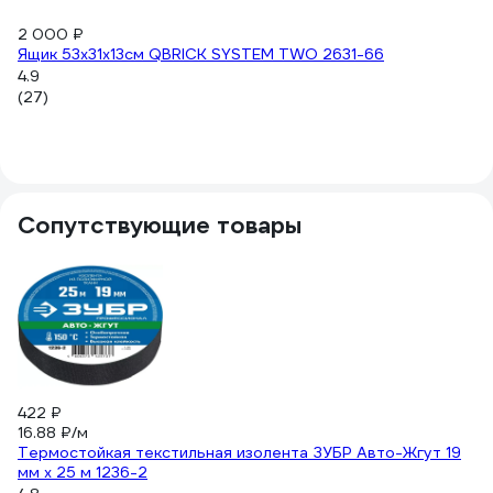
2 000 ₽
Ящик 53х31х13см QBRICK SYSTEM TWO 2631-66
4.9
(27)
Сопутствующие товары
422 ₽
-
16.88 ₽/м
40
Термостойкая текстильная изолента ЗУБР Авто-Жгут 19
41
мм х 25 м 1236-2
Из
G