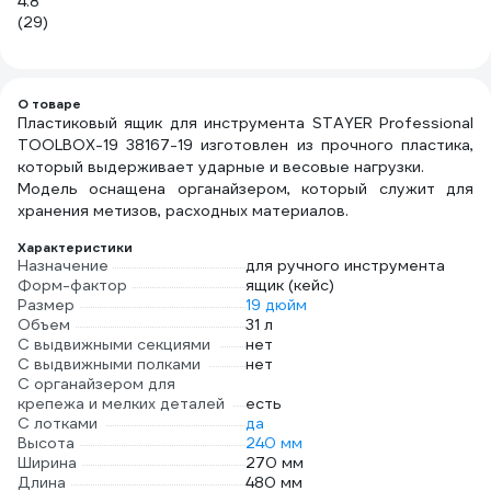
4.8
4.
(29)
(2
О товаре
Пластиковый ящик для инструмента STAYER Professional
TOOLBOX-19 38167-19 изготовлен из прочного пластика,
который выдерживает ударные и весовые нагрузки.
Модель оснащена органайзером, который служит для
хранения метизов, расходных материалов.
Характеристики
Назначение
для ручного инструмента
Форм-фактор
ящик (кейс)
Размер
19 дюйм
Объем
31 л
С выдвижными секциями
нет
С выдвижными полками
нет
С органайзером для
крепежа и мелких деталей
есть
С лотками
да
Высота
240 мм
Ширина
270 мм
Длина
480 мм