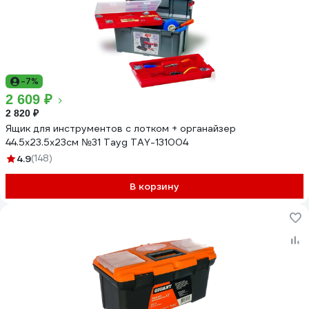
-7%
2 609 ₽
2 820 ₽
Ящик для инструментов с лотком + органайзер
44.5х23.5х23см №31 Tayg TAY-131004
4.9
(148)
В корзину