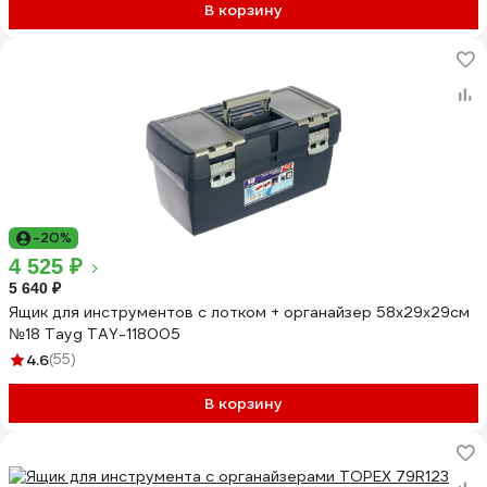
В корзину
-20%
4 525 ₽
5 640 ₽
Ящик для инструментов с лотком + органайзер 58х29х29см
№18 Tayg TAY-118005
4.6
(55)
В корзину