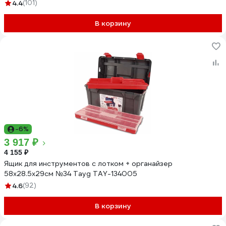
4.4
(101)
В корзину
-6%
3 917 ₽
4 155 ₽
Ящик для инструментов с лотком + органайзер
58х28.5х29см №34 Tayg TAY-134005
4.6
(92)
В корзину