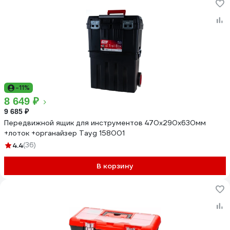
-11%
8 649 ₽
9 685 ₽
Передвижной ящик для инструментов 470х290х630мм
+лоток +органайзер Tayg 158001
4.4
(36)
В корзину