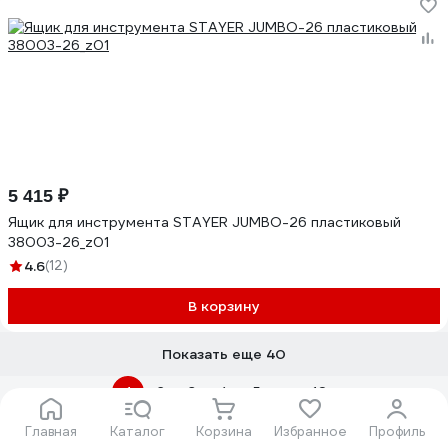
5 415 ₽
Ящик для инструмента STAYER JUMBO-26 пластиковый
38003-26_z01
4.6
(12)
В корзину
Показать еще 40
1
2
3
4
5
...
10
Часто ищут
Главная
Каталог
Корзина
Избранное
Профиль
С металлической ручкой
Кейсы с выдвижными секциями