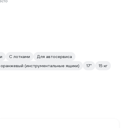
есто
и
С лотками
Для автосервиса
 оранжевый (инструментальные ящики)
17"
15 кг