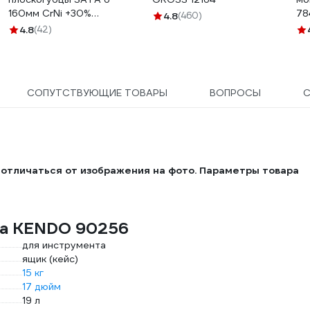
160мм CrNi +30%
78
4.8
(460)
прочности. Эталон для
4.8
(42)
тяжёлых производств.
70301A
СОПУТСТВУЮЩИЕ ТОВАРЫ
ВОПРОСЫ
отличаться от изображения на фото. Параметры товара
ка KENDO 90256
для инструмента
ящик (кейс)
15 кг
17 дюйм
19 л