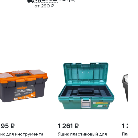
от 290 ₽
195 ₽
1 261 ₽
1 255
ик для инструмента
Ящик пластиковый для
Пласти