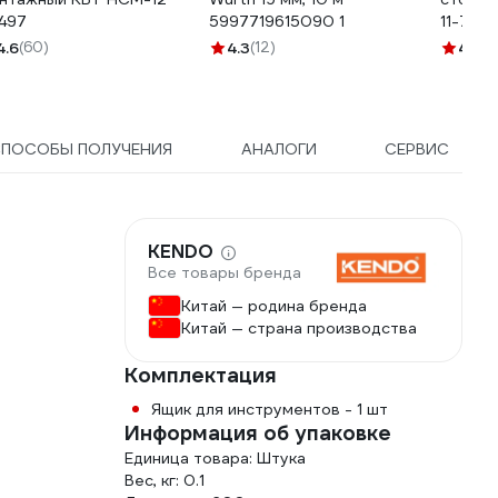
497
5997719615090 1
11-70
4.6
(60)
4.3
(12)
4.6
(4
СПОСОБЫ ПОЛУЧЕНИЯ
АНАЛОГИ
СЕРВИС
KENDO
Все товары бренда
Китай — родина бренда
Китай — страна производства
Комплектация
Ящик для инструментов - 1 шт
Информация об упаковке
Единица товара: Штука
Вес, кг: 0.1