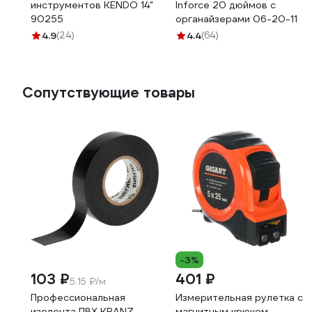
инструментов KENDO 14"
Inforce 20 дюймов c
90255
органайзерами 06-20-11
4.9
(24)
4.4
(64)
Сопутствующие товары
-3%
103 ₽
401 ₽
5.15 ₽/м
Профессиональная
Измерительная рулетка с
изолента ПВХ KRANZ
магнитным крюком,