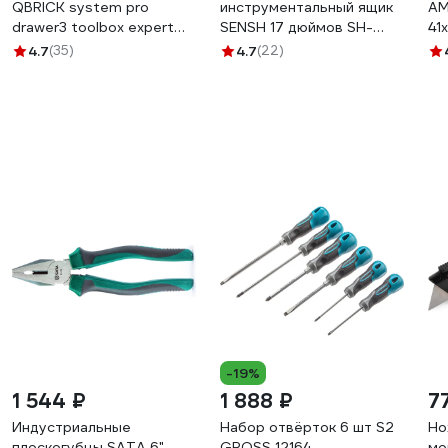
QBRICK system pro
инструментальный ящик
AM
drawer3 toolbox expert
SENSH 17 дюймов SH-
41
450x320x240 мм
11448
4.7
(35)
4.7
(22)
10501364
-19%
1 544 ₽
1 888 ₽
7
Индустриальные
Набор отвёрток 6 шт S2
Но
плоскогубцы SATA 6"
GROSS 12164
мо