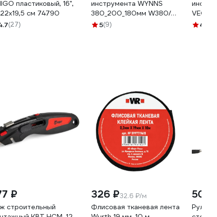
IGO пластиковый, 16",
инструмента WYNNS
инстру
х22х19,5 см 74790
380_200_180мм W380/
VEGA-1
Tools 00000019896
4.7
(27)
5
(9)
4.2
(1
77 ₽
326 ₽
500 
32.6 ₽/м
ж строительный
Флисовая тканевая лента
Рулетк
нтажный КВТ НСМ-12
Wurth 19 мм, 10 м
стопом