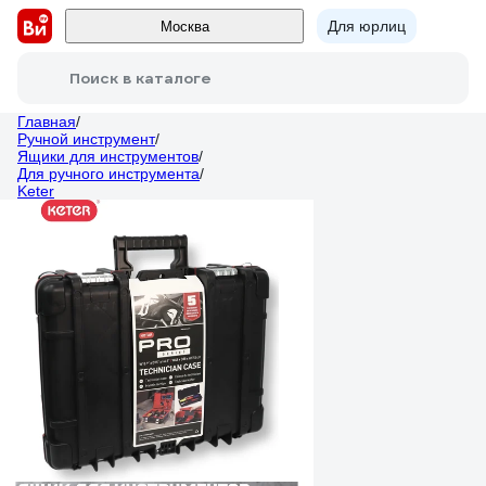
Для юрлиц
Москва
Поиск в каталоге
Главная
/
Ручной инструмент
/
Ящики для инструментов
/
Для ручного инструмента
/
Keter