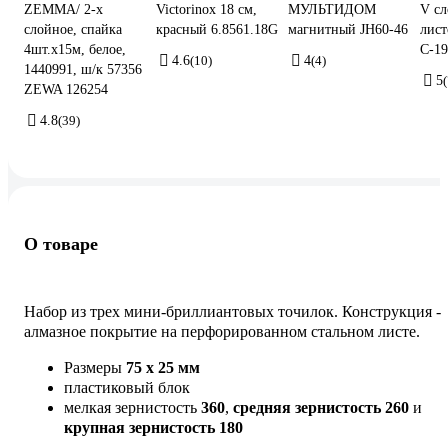
ZEMMA/ 2-х
Victorinox 18 см,
МУЛЬТИДОМ
V сл
слойное, спайка
красный 6.8561.18G
магнитный JH60-46
лист
4шт.х15м, белое,
С-19
4.6
(10)
4
(4)
1440991, ш/к 57356
5
(
ZEWA 126254
4.8
(39)
О товаре
Набор из трех мини-бриллиантовых точилок. Конструкция -
алмазное покрытие на перфорированном стальном листе.
Размеры
75 x 25 мм
пластиковый блок
мелкая зернистость
360
,
средняя зернистость 260
и
крупная зернистость 180