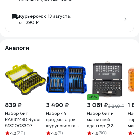
Курьером:
c 13 августа,
от 290 ₽
Аналоги
-6%
839 ₽
3 490 ₽
3 061 ₽
1 8
3 240 ₽
Набор бит
Набор 44
Набор бит и
Набо
RAK31MSD Ryobi
предмета для
магнитный
торс
5132003307
шуруповерта
адаптер (32
магн
KING TONY
предмета) GROSS
держ
4.3
(20)
4.9
(9)
4.6
(50)
4.
1044MR
11363
торц