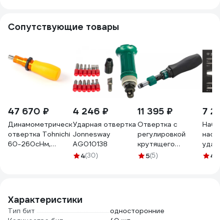
голо
плас
Сопутствующие товары
41 ш
92-0
47 670 ₽
4 246 ₽
11 395 ₽
7 2
Динамометрическая
Ударная отвертка
Отвертка с
Набо
отвертка Tohnichi
Jonnesway
регулировкой
наса
60-260сНм,
AG010138
крутящего
удар
RTD260CN
момента ProsKit
ложе
4
(30)
5
(5)
4.
SD-T635-0112
KING
00322516
4143
Характеристики
Тип бит
односторонние