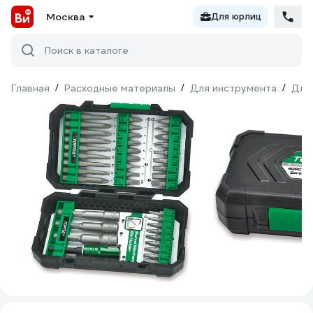
Москва
Для юрлиц
Поиск в каталоге
Главная
/
Расходные материалы
/
Для инструмента
/
Для