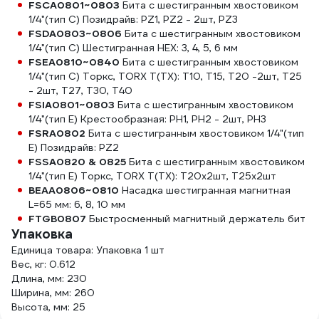
FSCA0801~0803
Бита с шестигранным хвостовиком
1/4"(тип С) Позидрайв: PZ1, PZ2 - 2шт, PZ3
FSDA0803~0806
Бита с шестигранным хвостовиком
1/4"(тип С) Шестигранная HEX: 3, 4, 5, 6 мм
FSEA0810~0840
Бита с шестигранным хвостовиком
1/4"(тип С) Торкс, TORX T(TX): T10, T15, T20 -2шт, T25
- 2шт, T27, T30, T40
FSIA0801~0803
Бита с шестигранным хвостовиком
1/4"(тип Е) Крестообразная: PH1, PH2 - 2шт, PH3
FSRA0802
Бита с шестигранным хвостовиком 1/4"(тип
Е) Позидрайв: PZ2
FSSA0820 & 0825
Бита с шестигранным хвостовиком
1/4"(тип Е) Торкс, TORX T(TX): T20x2шт, T25x2шт
BEAA0806~0810
Насадка шестигранная магнитная
L=65 мм: 6, 8, 10 мм
FTGB0807
Быстросменный магнитный держатель бит
Упаковка
Единица товара: Упаковка 1 шт
Вес, кг: 0.612
Длина, мм: 230
Ширина, мм: 260
Высота, мм: 25