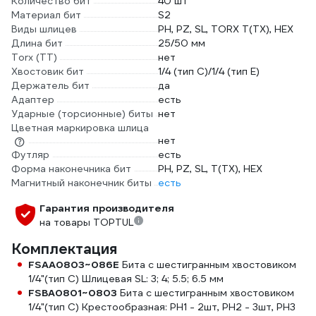
Количество бит
40 шт
Материал бит
S2
Виды шлицев
PH, PZ, SL, TORX T(TX), HEX
Длина бит
25/50 мм
Torx (TT)
нет
Хвостовик бит
1/4 (тип С)/1/4 (тип Е)
Держатель бит
да
Адаптер
есть
Ударные (торсионные) биты
нет
Цветная маркировка шлица
нет
Футляр
есть
Форма наконечника бит
PH, PZ, SL, T(TX), HEX
Магнитный наконечник биты
есть
Гарантия производителя
на товары TOPTUL
Комплектация
FSAA0803~086E
Бита с шестигранным хвостовиком
1/4"(тип С) Шлицевая SL: 3; 4; 5.5; 6.5 мм
FSBA0801~0803
Бита с шестигранным хвостовиком
1/4"(тип С) Крестообразная: PH1 - 2шт, PH2 - 3шт, PH3