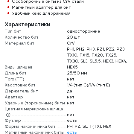
Особопрочные биты из CrV стали
Магнитный адаптер для бит
Удобный кейс для хранения
Характеристики
Тип бит
односторонние
Количество бит
20 шт
Материал бит
CrV
PH1, PH2, PH3, PZ1, PZ2, PZ3,
TX10, TX15, TX20, TX25,
TX30, SL3, SL5.5, HEX3, HEX4,
Виды шлицев
HEX5
Длина бит
25/50 мм
Torx (TT)
нет
Хвостовик бит
1/4 (тип С)/1/4 (тип Е)
Держатель бит
да
Адаптер
нет
Ударные (торсионные) биты
нет
Цветная маркировка шлица
нет
Футляр
есть
Форма наконечника бит
PH, PZ, SL, T(TX), HEX
Магнитный наконечник биты
есть