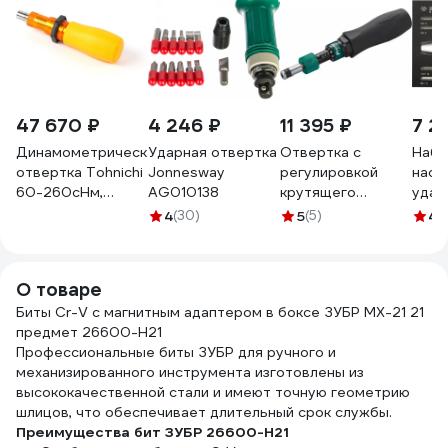
47 670 ₽
4 246 ₽
11 395 ₽
7 2
Динамометрическая
Ударная отвертка
Отвертка с
Набо
отвертка Tohnichi
Jonnesway
регулировкой
наса
60-260сНм,
AG010138
крутящего
удар
RTD260CN
момента ProsKit
ложе
4
(30)
5
(5)
4.
SD-T635-0112
KING
00322516
4143
О товаре
Биты Cr-V с магнитным адаптером в боксе ЗУБР МХ-21 21
предмет 26600-H21
Профессиональные биты ЗУБР для ручного и
механизированного инструмента изготовлены из
высококачественной стали и имеют точную геометрию
шлицов, что обеспечивает длительный срок службы.
Преимущества бит ЗУБР 26600-H21