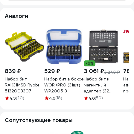
Аналоги
-6%
839 ₽
529 ₽
3 061 ₽
784
3 240 ₽
Набор бит
Набор бит в боксе
Набор бит и
Набо
RAK31MSD Ryobi
WORKPRO (31шт)
магнитный
адап
5132003307
WP200513
адаптер (32
пред
предмета) GROSS
плас
4.3
(20)
4.9
(18)
4.6
(50)
11363
кейс
стал
209
Сопутствующие товары