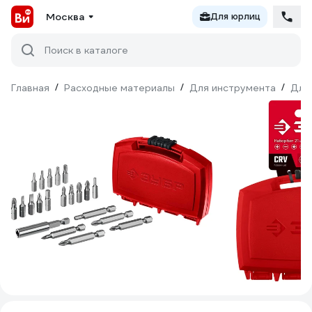
Москва
Для юрлиц
Поиск в каталоге
Главная
/
Расходные материалы
/
Для инструмента
/
Для