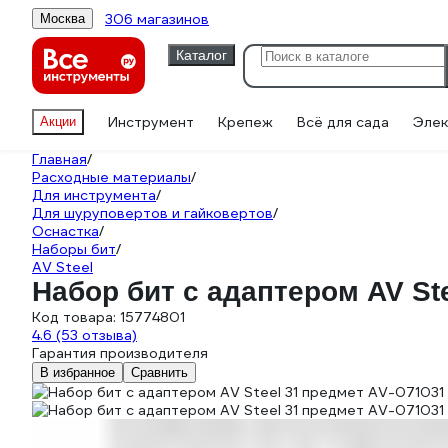
306 магазинов
Москва
Каталог
Инструмент
Крепеж
Всё для сада
Элек
Акции
Главная
/
Расходные материалы
/
Для инструмента
/
Для шуруповертов и гайковертов
/
Оснастка
/
Наборы бит
/
AV Steel
Набор бит с адаптером AV St
Код товара:
15774801
4.6
(53 отзыва)
Гарантия производителя
В избранное
Сравнить