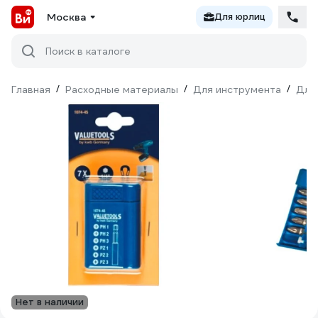
Москва
Для юрлиц
Поиск в каталоге
Главная
/
Расходные материалы
/
Для инструмента
/
Для
Нет в наличии