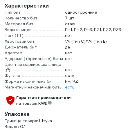
Характеристики
Тип бит
односторонние
Количество бит
7 шт
Материал бит
сталь
Виды шлицев
PH1, PH2, PH3, PZ1, PZ2, PZ3
Torx (TT)
нет
Хвостовик бит
1/4 (тип С)/1/4 (тип Е)
Держатель бит
да
Адаптер
нет
Ударные (торсионные) биты
нет
Цветная маркировка шлица
нет
Футляр
есть
Форма наконечника бит
PH, PZ
Магнитный наконечник биты
есть
Гарантия производителя
на товары KWB
Упаковка
Единица товара: Штука
Вес, кг: 0.1