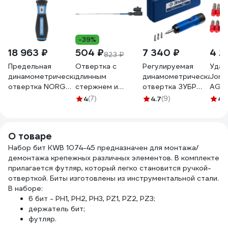
-39%
18 963 ₽
504 ₽
7 340 ₽
4 2
823 ₽
Предельная
Отвертка с
Регулируемая
Удар
динамометрическая
длинным
динамометрическая
Jonn
отвертка NORGAU
стержнем и
отвертка ЗУБР
AG01
1-6 Нм NTS12-6H,
насадками Top
Профессионал 1-6
4
(7)
4.7
(9)
4
(
052099004
Tools 20шт.
Нм 64015
39D183
О товаре
Набор бит KWB 1074-45 предназначен для монтажа/
демонтажа крепежных различных элементов. В комплекте
прилагается футляр, который легко становится ручкой-
отверткой. Биты изготовлены из инструментальной стали.
В наборе:
6 бит - PH1, PH2, PH3, PZ1, PZ2, PZ3;
держатель бит;
футляр.