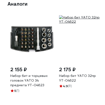
Аналоги
2 155 ₽
2 175 ₽
Набор бит и торцевых
Набор бит YATO 32пр
головок YATO 34
YT-04622
предмета YT-04623
4.9
(8)
5
(1)