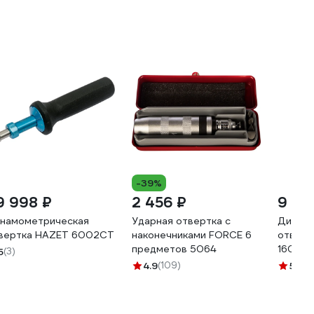
-39%
9 998 ₽
2 456 ₽
9 13
намометрическая
Ударная отвертка с
Динамо
вертка HAZET 6002CT
наконечниками FORCE 6
отвертк
предметов 5064
16072
5
(3)
4.9
(109)
5
(1)