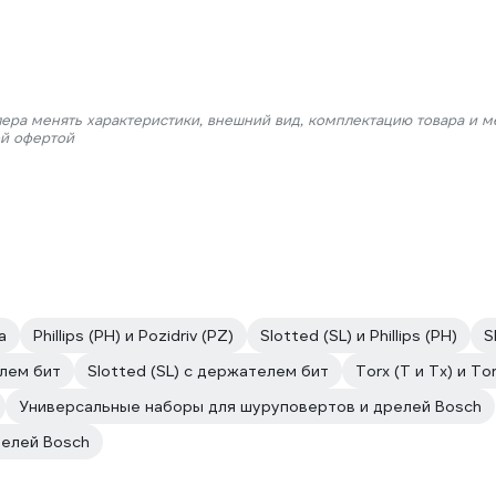
лера менять характеристики, внешний вид, комплектацию товара и м
ой офертой
а
Phillips (PH) и Pozidriv (PZ)
Slotted (SL) и Phillips (PH)
S
елем бит
Slotted (SL) с держателем бит
Torx (T и Tx) и To
Универсальные наборы для шуруповертов и дрелей Bosch
релей Bosch