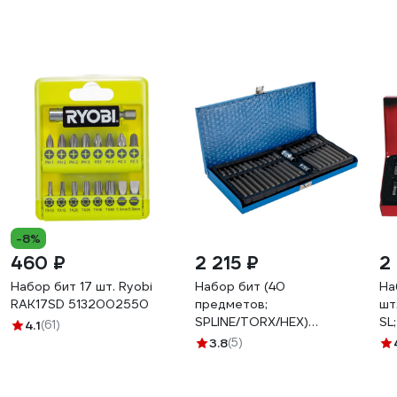
-8%
460 ₽
2 215 ₽
2
Набор бит 17 шт. Ryobi
Набор бит (40
На
RAK17SD 5132002550
предметов;
шт;
SPLINE/TORX/HEX)
SL
4.1
(61)
VERTUL VR41002
10
3.8
(5)