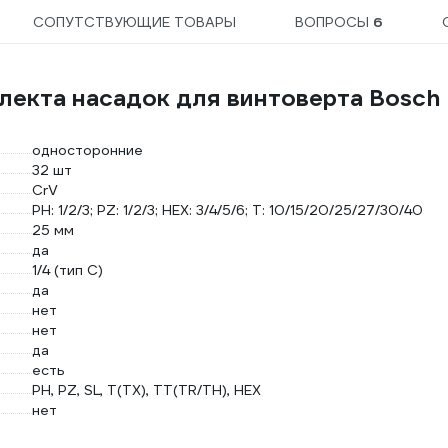
СОПУТСТВУЮЩИЕ ТОВАРЫ
ВОПРОСЫ
6
лекта насадок для винтоверта Bosch
односторонние
32 шт
CrV
PH: 1/2/3; PZ: 1/2/3; HEX: 3/4/5/6; T: 10/15/20/25/27/30/40
25 мм
да
1/4 (тип С)
да
нет
нет
да
есть
PH, PZ, SL, T(TX), TT(TR/TH), HEX
нет