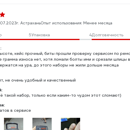
.07.2023
г. Астрахань
Опыт использования: Менее месяца
о
5
Упаковка
4
Долговечность
:
высоте, кейс прочный, биты прошли проверку сервисом по рем
 грамма износа нет, хотя ломали болты ими и срезали шлицы в
держатся на ура, до этого наборы не жили дольше месяца
т, не очень удобный и качественный
:
ё такой набор, только если каким-то чудом этот сломают)
ля:
атов в сервисе