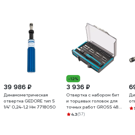
-12%
39 986 ₽
3 936 ₽
6
Динамометрическая
Отвертка с набором бит
Ди
отвертка GEDORE тип S
и торцевых головок для
от
1/4" 0,24-1,2 Нм 7718050
точных работ GROSS 48
шт., гибкий провод, CrMo
4.3
(57)
11599