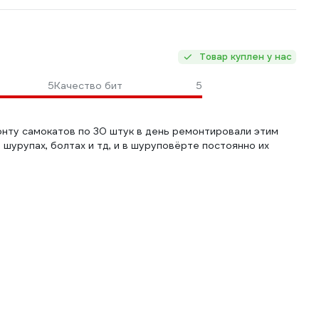
Товар куплен у нас
5
Качество бит
5
онту самокатов по 30 штук в день ремонтировали этим
 шурупах, болтах и тд, и в шуруповёрте постоянно их