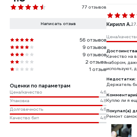
77 отзывов
Написать отзыв
Кирилл А.
27
Цена/качеств
56 отзывов
9 отзывов
Достоинства
9 отзывов
Качество на 
2 отзыва
набором, даже
используют, 
1 отзыв
Недостатки:
Держатель би
Оценки по параметрам
Цена/качество
4.6
Комментарий
Куплю ли я ещ
Упаковка
4.8
Долговечность
4.6
Покупал(а) д
Ремонт самок
Качество бит
4.6