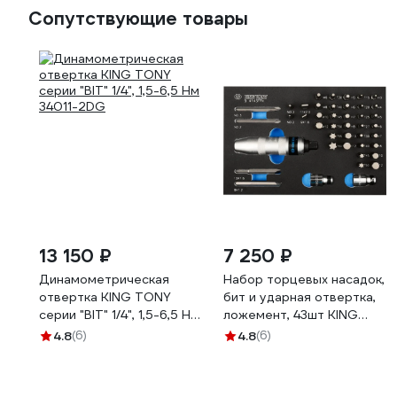
Сопутствующие товары
13 150 ₽
7 250 ₽
Динамометрическая
Набор торцевых насадок,
отвертка KING TONY
бит и ударная отвертка,
серии "BIT" 1/4", 1,5-6,5 Нм
ложемент, 43шт KING
34011-2DG
TONY 9-4143FRV
4.8
(6)
4.8
(6)