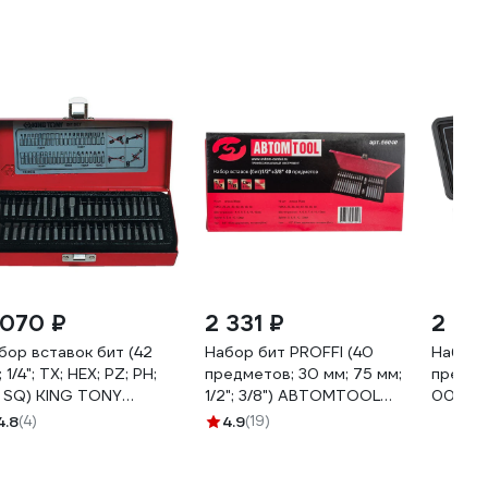
 070 ₽
2 331 ₽
2 19
бор вставок бит (42
Набор бит PROFFI (40
Набор 
 1/4"; TX; HEX; PZ; PH;
предметов; 30 мм; 75 мм;
предме
; SQ) KING TONY
1/2"; 3/8") ABTOMTOOL
00006
42CQ
56040
4.8
(4)
4.9
(19)