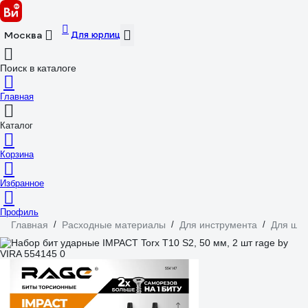
Для юрлиц
Москва
Поиск в каталоге
Главная
Каталог
Корзина
Избранное
Профиль
Главная
/
Расходные материалы
/
Для инструмента
/
Для шур