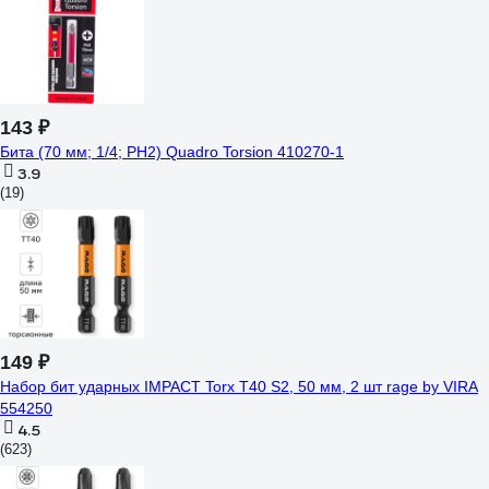
143 ₽
Бита (70 мм; 1/4; PН2) Quadro Torsion 410270-1
3.9
(19)
149 ₽
Набор бит ударных IMPACT Torx T40 S2, 50 мм, 2 шт rage by VIRA
554250
4.5
(623)