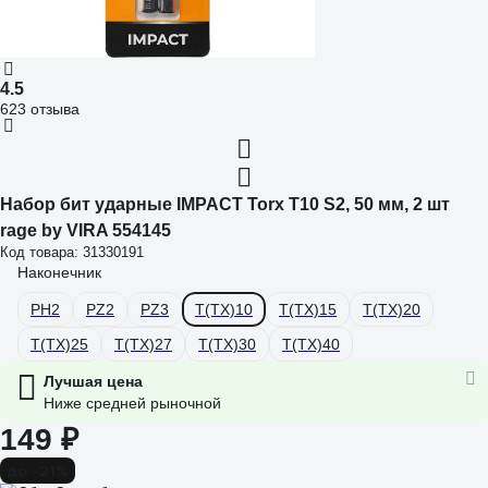
4.5
623 отзыва
Набор бит ударные IMPACT Torx T10 S2, 50 мм, 2 шт
rage by VIRA 554145
Код товара: 31330191
Наконечник
PH2
PZ2
PZ3
Т(ТХ)10
Т(ТХ)15
Т(ТХ)20
Т(ТХ)25
Т(ТХ)27
Т(ТХ)30
Т(ТХ)40
Лучшая цена
Ниже средней рыночной
149 ₽
до -21%