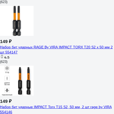
(623)
149 ₽
Набор бит ударных RAGE By VIRA IMPACT TORX T20 S2 х 50 мм 2
шт 554147
4.5
(623)
149 ₽
Набор бит ударные IMPACT Torx T15 S2, 50 мм, 2 шт rage by VIRA
554146