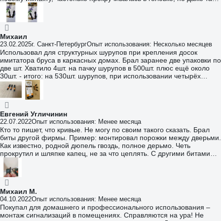
спокойно закручивал саморезы. Последние саморезы уже
ощущается разбитость биты.
Михаил
23.02.2025
г. Санкт-Петербург
Опыт использования: Несколько месяцев
Использовал для структурных шурупов при крепления досок
имитатора бруса в каркасных домах. Брал заранее две упаковки по
две шт. Хватило 4шт. на пачку шурупов в 500шт. плюс ещё около
30шт. - итого: на 530шт. шурупов, при использовании четырёх
головок. Износа самих головок не было, не люфтили. Они просто
отламываются, лопаются головки от биты.
Евгений Угличинин
22.07.2022
Опыт использования: Менее месяца
Кто то пишет, что кривые. Не могу по своим такого сказать. Брал
биты другой фирмы. Пример: монтировал порожки между дверьми.
Как известно, родной дюпель гвоздь, полное дерьмо. Четь
прокрутил и шляпке капец, не за что цеплять. С другими битами
так и было. Но с vira все хорошо. Закрутил по тихоньку.
Михаил М.
04.10.2022
Опыт использования: Менее месяца
Покупал для домашнего и профессионального использования –
монтаж сигнализаций в помещениях. Справляются на ура! Не