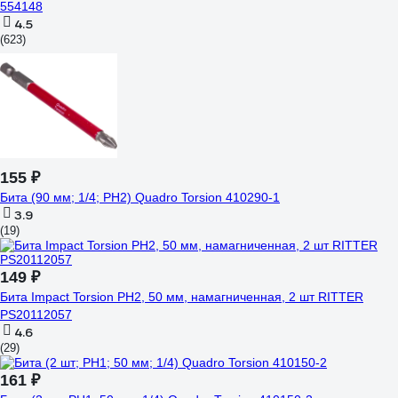
554148
4.5
(623)
155 ₽
Бита (90 мм; 1/4; PН2) Quadro Torsion 410290-1
3.9
(19)
149 ₽
Бита Impact Torsion PH2, 50 мм, намагниченная, 2 шт RITTER
PS20112057
4.6
(29)
161 ₽