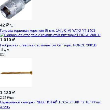
42 ₽
/шт
Головка торцовая короткая (5 мм; 1/4"; CrV) YATO YT-1403
1 010 ₽
Г-образная отвертка с комплектом бит торкс FORCE 2081D
4.9
(23)
1 120 ₽
2.24 ₽/шт
Отделочный саморез INFIX ПОТАЙН. 3.5х50 ЦЖ TX 10 500шт
47205