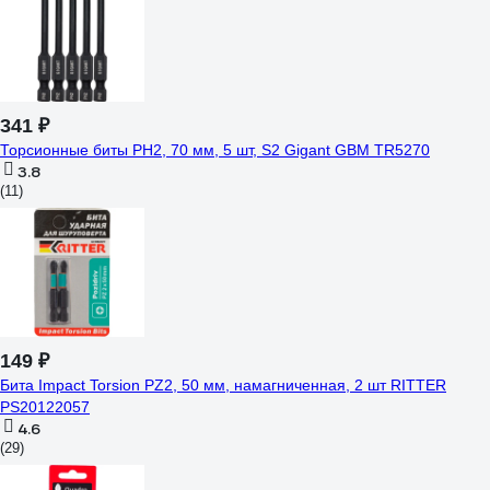
341 ₽
Торсионные биты PH2, 70 мм, 5 шт, S2 Gigant GBM TR5270
3.8
(11)
149 ₽
Бита Impact Torsion PZ2, 50 мм, намагниченная, 2 шт RITTER
PS20122057
4.6
(29)