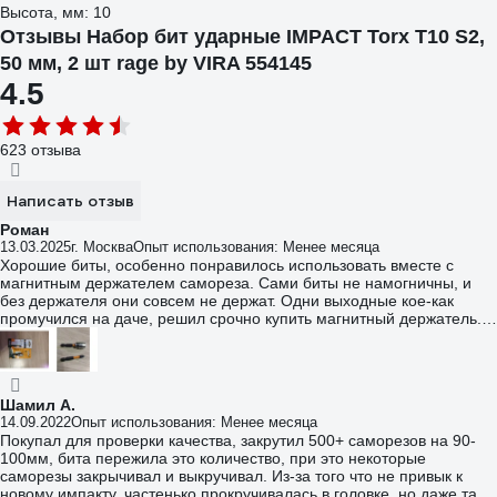
Высота, мм: 10
Отзывы Набор бит ударные IMPACT Torx T10 S2,
50 мм, 2 шт rage by VIRA 554145
4.5
623 отзыва
Написать отзыв
Роман
13.03.2025
г. Москва
Опыт использования: Менее месяца
Хорошие биты, особенно понравилось использовать вместе с
магнитным держателем самореза. Сами биты не намогничны, и
без держателя они совсем не держат. Одни выходные кое-как
промучился на даче, решил срочно купить магнитный держатель.
Всём советую сразу покупать с специальным магнитиком для
ударных бит.
Шамил А.
14.09.2022
Опыт использования: Менее месяца
Покупал для проверки качества, закрутил 500+ саморезов на 90-
100мм, бита пережила это количество, при это некоторые
саморезы закрычивал и выкручивал. Из-за того что не привык к
новому импакту, частенько прокручивалась в головке, но даже так