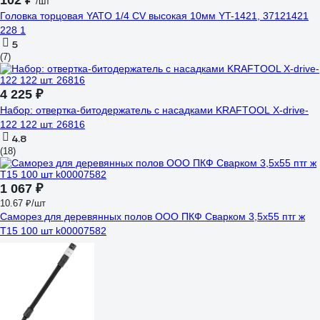
102 ₽
/шт
Головка торцовая YATO 1/4 CV высокая 10мм YT-1421, 37121421
228 1
5
(7)
4 225 ₽
Набор: отвертка-битодержатель с насадками KRAFTOOL X-drive-
122 122 шт. 26816
4.8
(18)
1 067 ₽
10.67 ₽/шт
Саморез для деревянных полов ООО ПКФ Сварком 3,5x55 птг ж
Т15 100 шт k00007582